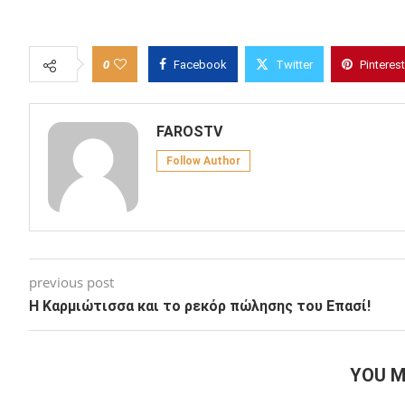
0
Facebook
Twitter
Pinterest
FAROSTV
Follow Author
previous post
H Kαρμιώτισσα και το ρεκόρ πώλησης του Επασί!
YOU M