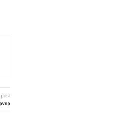
 post
όρνερ