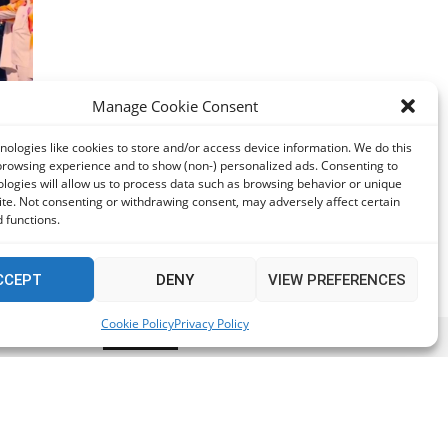
Manage Cookie Consent
 του
Σαν
ologies like cookies to store and/or access device information. We do this
browsing experience and to show (non-) personalized ads. Consenting to
logies will allow us to process data such as browsing behavior or unique
site. Not consenting or withdrawing consent, may adversely affect certain
 functions.
CCEPT
DENY
VIEW PREFERENCES
Cookie Policy
Privacy Policy
t if you wish.
Accept
Read More