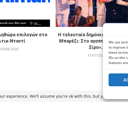
Πληθώρα επιλογών στο
Η τελευταία δημόσια εμφάνιση
λτικ-Νταντί
Μπαρέζι: Στο αγαπημένο του «
We use techn
Σίρο»…
to improve 
03/08/2026
these techno
31/07/2026
IDs on this 
features and
A
ur experience. We'll assume you're ok with this, but you can opt-ou