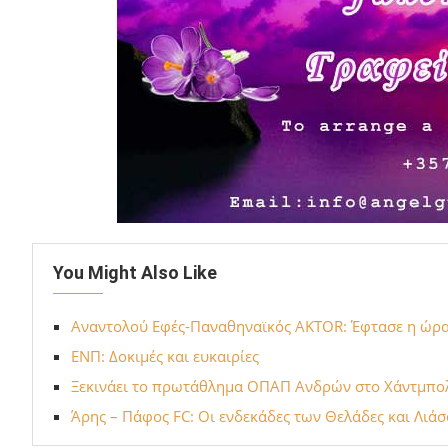
You Might Also Like
Αναντολού Εφές-Παναθηναϊκός AKTOR: Έφτασε η ώρα 
ΕΝΠ: Δοκιμές και ευκαιρίες
Ξεκινάει το πρωτάθλημα ΟΠΑΠ Ανδρών στο Χάντμπολ
Άρης – Πάφος FC: Οι ενδεκάδες των Θελάδες και Λιά