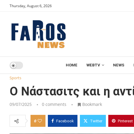
Thursday, August 6, 2026
HOME
WEBTV
NEWS
Home
Sports
Ο Νάστασιτς και η αντίδραση της Ομόνοια
Sports
Ο Νάστασιτς και η αντ
09/07/2025
0 comments
Bookmark
0
Facebook
Twitter
Pinterest