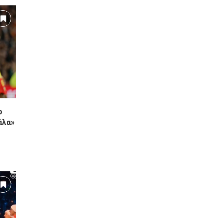
ο
άλα»