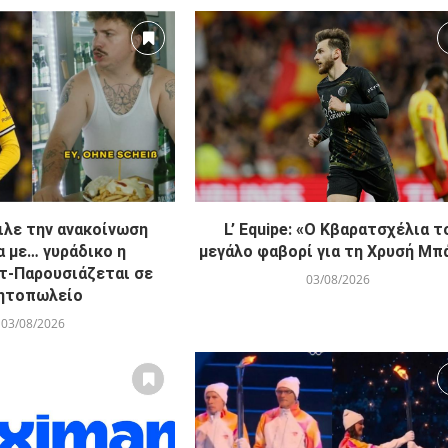
ιλε την ανακοίνωση
L’ Equipe: «Ο Κβαρατσχέλια τ
 με… γυράδικο η
μεγάλο φαβορί για τη Χρυσή Μπ
τ-Παρουσιάζεται σε
03/08/2026
ητοπωλείο
03/08/2026