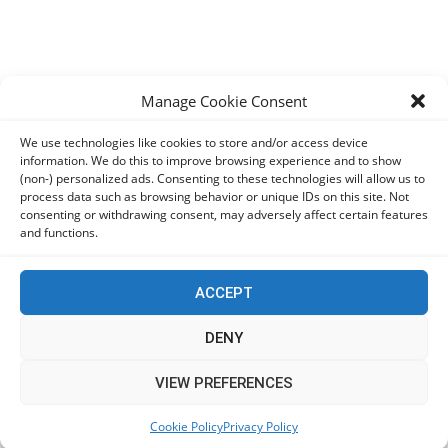
Manage Cookie Consent
We use technologies like cookies to store and/or access device
information. We do this to improve browsing experience and to show
(non-) personalized ads. Consenting to these technologies will allow us to
process data such as browsing behavior or unique IDs on this site. Not
consenting or withdrawing consent, may adversely affect certain features
and functions.
ACCEPT
DENY
This website uses cookies to improve your experience. We'll
VIEW PREFERENCES
assume you're ok with this, but you can opt-out if you wish.
Cookie Policy
Privacy Policy
Accept
Read More