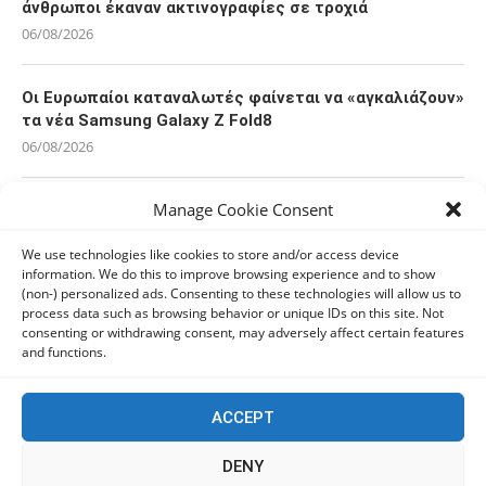
άνθρωποι έκαναν ακτινογραφίες σε τροχιά
06/08/2026
Οι Ευρωπαίοι καταναλωτές φαίνεται να «αγκαλιάζουν»
τα νέα Samsung Galaxy Z Fold8
06/08/2026
Manage Cookie Consent
Οι χρήστες Mac είναι περισσότερο εκτεθειμένοι σε
κυβερνοαπειλές αλλά λαμβάνουν λιγότερα μέτρα
We use technologies like cookies to store and/or access device
προστασίας
information. We do this to improve browsing experience and to show
06/08/2026
(non-) personalized ads. Consenting to these technologies will allow us to
process data such as browsing behavior or unique IDs on this site. Not
consenting or withdrawing consent, may adversely affect certain features
Πόλη Χρυσοχούς: Σε εξέλιξη η ενοποίηση τεσσάρων
and functions.
αρχαιολογικών χώρων (εικόνες)
06/08/2026
ACCEPT
ΕΟΑ Πάφου: Δικαστικά εντάλματα εκκένωσης για
DENY
όσους δεν συμμορφώθηκαν για τις επικίνδυνες