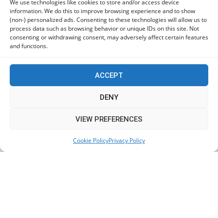
We use technologies like cookies to store and/or access device
information. We do this to improve browsing experience and to show
(non-) personalized ads. Consenting to these technologies will allow us to
process data such as browsing behavior or unique IDs on this site. Not
consenting or withdrawing consent, may adversely affect certain features
and functions.
ACCEPT
DENY
This website uses cookies to improve your experience. We'll
VIEW PREFERENCES
assume you're ok with this, but you can opt-out if you wish.
Cookie Policy
Privacy Policy
Accept
Read More