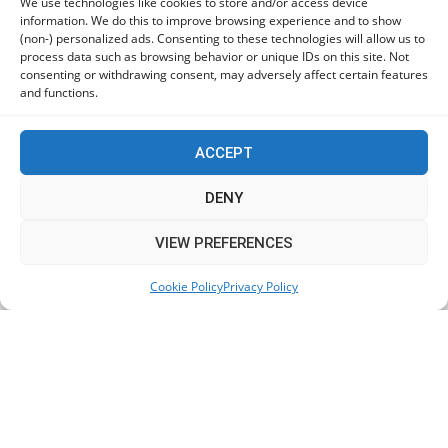
We use technologies like cookies to store and/or access device
ΕΟΑ Πάφου: Δικαστικά εντάλματα εκκένωσης για
information. We do this to improve browsing experience and to show
όσους δεν συμμορφώθηκαν για τις επικίνδυνες
(non-) personalized ads. Consenting to these technologies will allow us to
process data such as browsing behavior or unique IDs on this site. Not
οικοδομές
consenting or withdrawing consent, may adversely affect certain features
06/08/2026
and functions.
ACCEPT
KEEP IN TOUCH
DENY
This website uses cookies to improve your experience. We'll
VIEW PREFERENCES
assume you're ok with this, but you can opt-out if you wish.
Cookie Policy
Privacy Policy
Accept
Read More