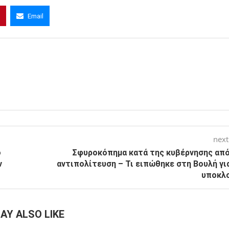
Email
next
ο
Σφυροκόπημα κατά της κυβέρνησης από
ν
αντιπολίτευση – Τι ειπώθηκε στη Βουλή γι
υποκλ
AY ALSO LIKE