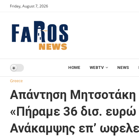
Friday, August 7, 2026
HOME
WEBTV
NEWS
Home
Greece
Απάντηση Μητσοτάκη για το επιτελικό κρά
Greece
Απάντηση Μητσοτάκη γ
«Πήραμε 36 δισ. ευρώ
Ανάκαμψης επ’ ωφελε