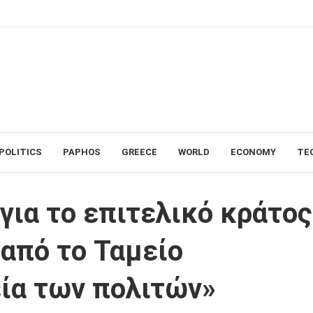
POLITICS
PAPHOS
GREECE
WORLD
ECONOMY
TE
τος: «Πήραμε 36 δισ. ευρώ από το Ταμείο Ανάκαμψης επ’ ωφελεία των πολ
ια το επιτελικό κράτος
 από το Ταμείο
ία των πολιτών»