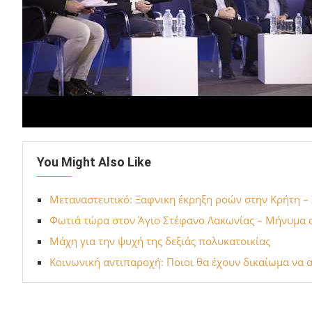
You Might Also Like
Μεταναστευτικό: Ξαφνικη έκρηξη ροών στην Κρήτη – 
Φωτιά τώρα στον Άγιο Στέφανο Λακωνίας – Μήνυμα 
Μάχη για την ψυχή της δεξιάς πολυκατοικίας
Κοινωνική αντιπαροχή: Ποιοι θα έχουν δικαίωμα να α