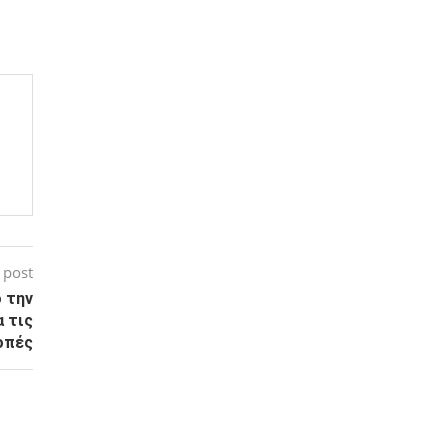
 post
 την
α τις
οπές