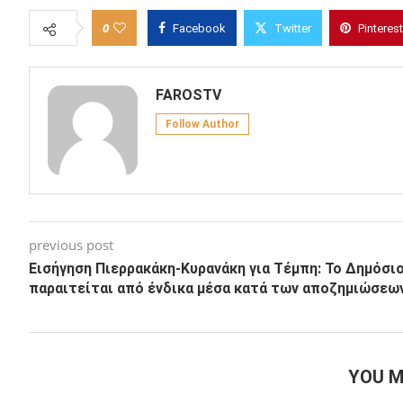
0
Facebook
Twitter
Pinterest
FAROSTV
Follow Author
previous post
Εισήγηση Πιερρακάκη-Κυρανάκη για Τέμπη: Το Δημόσι
παραιτείται από ένδικα μέσα κατά των αποζημιώσεω
YOU M