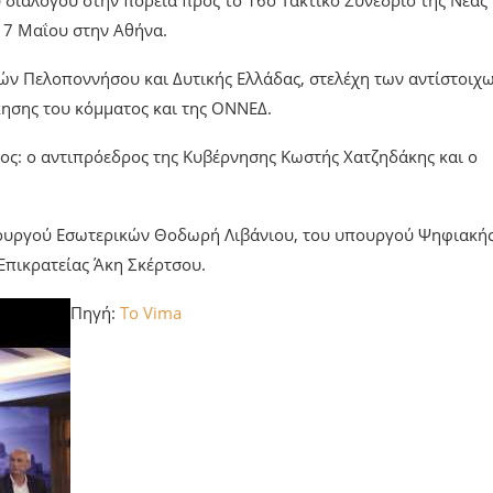
διαλόγου στην πορεία προς το 16ο Τακτικό Συνέδριο της Νέας
 17 Μαΐου στην Αθήνα.
ών Πελοποννήσου και Δυτικής Ελλάδας, στελέχη των αντίστοιχ
ησης του κόμματος και της ΟΝΝΕΔ.
ος: ο αντιπρόεδρος της Κυβέρνησης Κωστής Χατζηδάκης και ο
πουργού Εσωτερικών Θοδωρή Λιβάνιου, του υπουργού Ψηφιακή
πικρατείας Άκη Σκέρτσου.
Πηγή:
To Vima