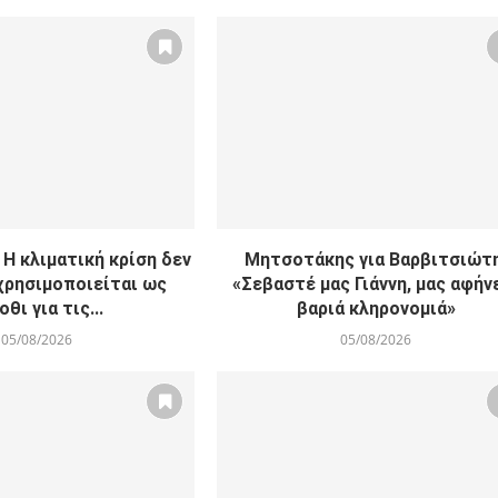
Η κλιματική κρίση δεν
Μητσοτάκης για Βαρβιτσιώτη
χρησιμοποιείται ως
«Σεβαστέ μας Γιάννη, μας αφήν
οθι για τις...
βαριά κληρονομιά»
05/08/2026
05/08/2026