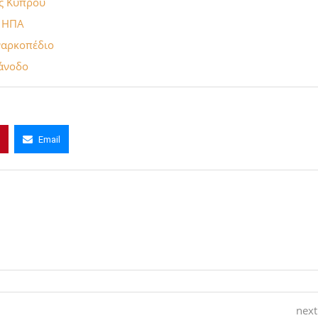
ης Κύπρου
ς ΗΠΑ
 ναρκοπέδιο
 άνοδο
Email
next