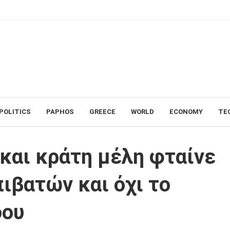
POLITICS
PAPHOS
GREECE
WORLD
ECONOMY
TE
φταίνε για τον συνωστισμό επιβατών και όχι το σύστημα Εισόδου/Εξόδου
 και κράτη μέλη φταίνε
ιβατών και όχι το
δου