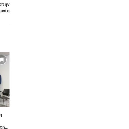
στην
ωνία
η
η...