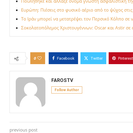
Πουλήθηκε και άλλαξε όνομα γνωστή ασφαλιστική τ
Ευρώπη: Πιέσεις στο φυσικό αέριο από το ψύχος στι
Το Ιράν μπορεί να μετατρέψει τον Περσικό Κόλπο σε
Σοκολατοπόλεμος Χριστουγέννων: Oscar και Astir σε
0
Facebook
Twitter
Pinterest
FAROSTV
Follow Author
previous post