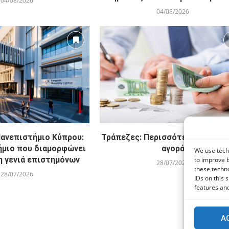
04/08/2026
04/08/2026
ανεπιστήμιο Κύπρου:
Τράπεζες: Περισσότερα δάνεια 
ήμιο που διαμορφώνει
αγορά
We use techn
η γενιά επιστημόνων
to improve 
28/07/2026
these techno
28/07/2026
IDs on this 
features and
A