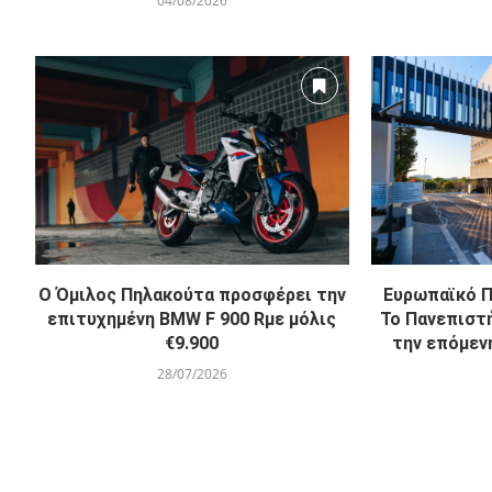
04/08/2026
O Όμιλος Πηλακούτα προσφέρει την
Ευρωπαϊκό Π
επιτυχημένη BMW F 900 Rμε μόλις
Το Πανεπιστ
€9.900
την επόμεν
28/07/2026