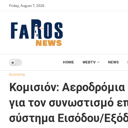
Friday, August 7, 2026
HOME
WEBTV
NEWS
Home
Economy
Κομισιόν: Αεροδρόμια και κράτη μέλη 
Economy
Κομισιόν: Αεροδρόμια
για τον συνωστισμό επ
σύστημα Εισόδου/Εξό