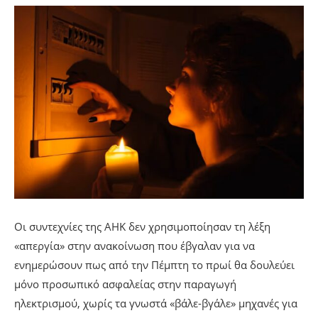
Οι συντεχνίες της ΑΗΚ δεν χρησιμοποίησαν τη λέξη
«απεργία» στην ανακοίνωση που έβγαλαν για να
ενημερώσουν πως από την Πέμπτη το πρωί θα δουλεύει
μόνο προσωπικό ασφαλείας στην παραγωγή
ηλεκτρισμού, χωρίς τα γνωστά «βάλε-βγάλε» μηχανές για