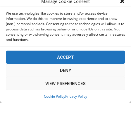
Manage Cookie Consent
τα νέα Samsung Galaxy Z Fold8
06/08/2026
We use technologies like cookies to store and/or access device
information. We do this to improve browsing experience and to show
(non-) personalized ads. Consenting to these technologies will allow us to
Οι χρήστες Mac είναι περισσότερο εκτεθειμένοι σε
process data such as browsing behavior or unique IDs on this site. Not
κυβερνοαπειλές αλλά λαμβάνουν λιγότερα μέτρα
consenting or withdrawing consent, may adversely affect certain features
προστασίας
and functions.
06/08/2026
ACCEPT
Πόλη Χρυσοχούς: Σε εξέλιξη η ενοποίηση τεσσάρων
αρχαιολογικών χώρων (εικόνες)
DENY
06/08/2026
This website uses cookies to improve your experience. We'll
VIEW PREFERENCES
assume you're ok with this, but you can opt-out if you wish.
ΕΟΑ Πάφου: Δικαστικά εντάλματα εκκένωσης για
Cookie Policy
Privacy Policy
Accept
Read More
όσους δεν συμμορφώθηκαν για τις επικίνδυνες
οικοδομές
06/08/2026