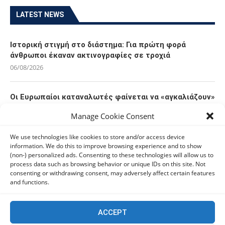
LATEST NEWS
Ιστορική στιγμή στο διάστημα: Για πρώτη φορά
άνθρωποι έκαναν ακτινογραφίες σε τροχιά
06/08/2026
Οι Ευρωπαίοι καταναλωτές φαίνεται να «αγκαλιάζουν»
τα νέα Samsung Galaxy Z Fold8
Manage Cookie Consent
06/08/2026
We use technologies like cookies to store and/or access device
information. We do this to improve browsing experience and to show
Οι χρήστες Mac είναι περισσότερο εκτεθειμένοι σε
(non-) personalized ads. Consenting to these technologies will allow us to
κυβερνοαπειλές αλλά λαμβάνουν λιγότερα μέτρα
process data such as browsing behavior or unique IDs on this site. Not
προστασίας
consenting or withdrawing consent, may adversely affect certain features
and functions.
06/08/2026
Πόλη Χρυσοχούς: Σε εξέλιξη η ενοποίηση τεσσάρων
ACCEPT
αρχαιολογικών χώρων (εικόνες)