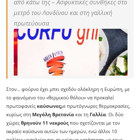
από κάτω της – Ασφυκτικές συνθήκες στο
μετρό του Λονδίνου και στη γαλλική
πρωτεύουσα
Στον… φούρνο έχει μπει σχεδόν ολόκληρη η Ευρώπη, με
το φαινόμενο του «θερμικού θόλου» να προκαλεί
πρωτοφανείς
καύσωνες
με πρωτόγνωρες θερμοκρασίες,
κυρίως στη
Μεγάλη Βρετανία
και τη
Γαλλία
. Οι δύο
χώρες
θρηνούν 11 νεκρούς
που σχετίζονται με τον
ακραίο καύσωνα αυτών των ημερών, ενώ άλλοι 10
πολίτες νοσηλεύονται σε κρίσιμη κατάσταση, με τους