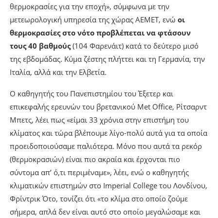
θερμοκρασίες για την εποχή», σύμφωνα με την
μετεωρολογική υπηρεσία της χώρας AEMET, ενώ
οι
θερμοκρασίες στο νότο προβλέπεται να φτάσουν
τους 40 βαθμούς
(104 Φαρενάιτ) κατά το δεύτερο μισό
της εβδομάδας. Κύμα ζέστης πλήττει και τη Γερμανία, την
Ιταλία, αλλά και την Ελβετία.
Ο καθηγητής του Πανεπιστημίου του Έξετερ και
επικεφαλής ερευνών του βρετανικού Met Office, Ρίτσαρντ
Μπετς, λέει πως «είμαι 33 χρόνια στην επιστήμη του
κλίματος και τώρα βλέπουμε λίγο-πολύ αυτά για τα οποία
προειδοποιούσαμε παλιότερα. Μόνο που αυτά τα ρεκόρ
(θερμοκρασιών) είναι πιο ακραία και έρχονται πιο
σύντομα απ’ ό,τι περιμέναμε», λέει, ενώ ο καθηγητής
κλιματικών επιστημών στο Imperial College του Λονδίνου,
Φρίντρικ Ότο, τονίζει ότι «το κλίμα στο οποίο ζούμε
σήμερα, απλά δεν είναι αυτό στο οποίο μεγαλώσαμε και