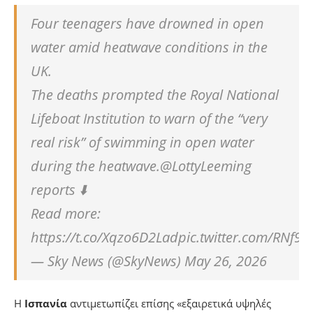
Four teenagers have drowned in open
water amid heatwave conditions in the
UK.
The deaths prompted the Royal National
Lifeboat Institution to warn of the “very
real risk” of swimming in open water
during the heatwave.@LottyLeeming
reports ⬇️
Read more:
https://t.co/Xqzo6D2Ladpic.twitter.com/RNf9
— Sky News (@SkyNews) May 26, 2026
Η
Ισπανία
αντιμετωπίζει επίσης «εξαιρετικά υψηλές