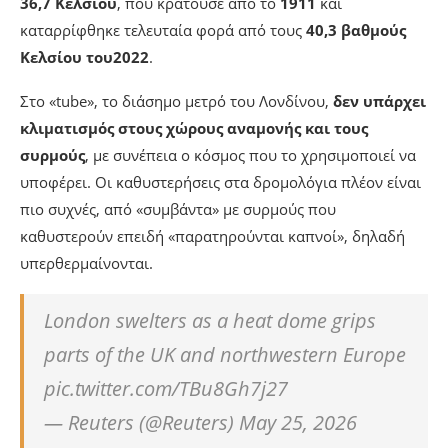
36,7 Κελσίου
, που κρατούσε από το
1911
και
καταρρίφθηκε τελευταία φορά από τους
40,3 βαθμούς
Κελσίου του
2022
.
Στο «tube», το διάσημο μετρό του Λονδίνου,
δεν υπάρχει
κλιματισμός στους χώρους αναμονής και τους
συρμούς
, με συνέπεια ο κόσμος που το χρησιμοποιεί να
υποφέρει. Οι καθυστερήσεις στα δρομολόγια πλέον είναι
πιο συχνές, από «συμβάντα» με συρμούς που
καθυστερούν επειδή «παρατηρούνται καπνοί», δηλαδή
υπερθερμαίνονται.
London swelters as a heat dome grips
parts of the UK and northwestern Europe
pic.twitter.com/TBu8Gh7j27
— Reuters (@Reuters) May 25, 2026