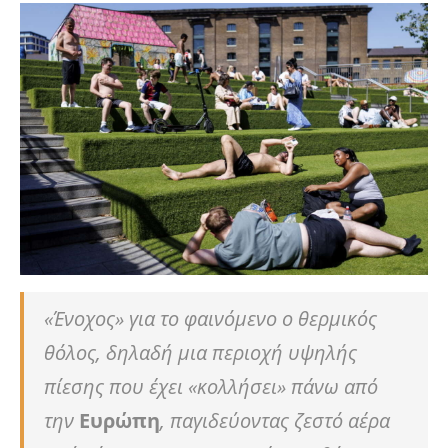
«Ένοχος» για το φαινόμενο ο θερμικός
θόλος, δηλαδή μια περιοχή υψηλής
πίεσης που έχει «κολλήσει» πάνω από
την
Ευρώπη
, παγιδεύοντας ζεστό αέρα