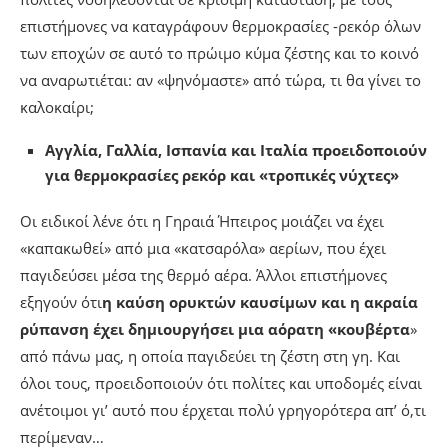
επιστήμονες να καταγράφουν θερμοκρασίες -ρεκόρ όλων
των εποχών σε αυτό το πρώιμο κύμα ζέστης και το κοινό
να αναρωτιέται: αν «ψηνόμαστε» από τώρα, τι θα γίνει το
καλοκαίρι;
Αγγλία, Γαλλία, Ισπανία και Ιταλία προειδοποιούν
για θερμοκρασίες ρεκόρ και «τροπικές νύχτες»
Οι ειδικοί λένε ότι η Γηραιά Ήπειρος μοιάζει να έχει
«καπακωθεί» από μια «κατσαρόλα» αερίων, που έχει
παγιδεύσει μέσα της θερμό αέρα. Άλλοι επιστήμονες
εξηγούν ότι
η καύση ορυκτών καυσίμων και η ακραία
ρύπανση έχει δημιουργήσει μια αόρατη «κουβέρτα
»
από πάνω μας, η οποία παγιδεύει τη ζέστη στη γη. Και
όλοι τους, προειδοποιούν ότι πολίτες και υποδομές είναι
ανέτοιμοι γι’ αυτό που έρχεται πολύ γρηγορότερα απ’ ό,τι
περίμεναν…