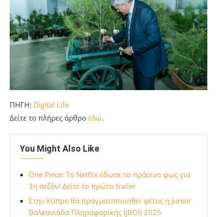
ΠΗΓΗ:
Digital Life
Δείτε το πλήρες άρθρο
εδώ
.
You Might Also Like
One Piece: To Netflix έδωσε το πράσινο φως για
3η σεζόν! Δείτε το πρώτο trailer
Στην Κύπρο θα πραγματοποιηθεί φέτος η Junior
Βαλκανιάδα Πληροφορικής (jBOI) 2025