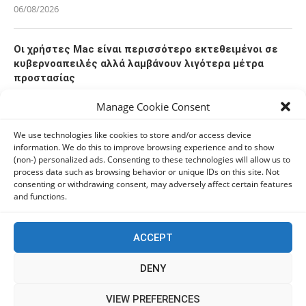
06/08/2026
Οι χρήστες Mac είναι περισσότερο εκτεθειμένοι σε
κυβερνοαπειλές αλλά λαμβάνουν λιγότερα μέτρα
προστασίας
06/08/2026
Manage Cookie Consent
Πόλη Χρυσοχούς: Σε εξέλιξη η ενοποίηση τεσσάρων
We use technologies like cookies to store and/or access device
information. We do this to improve browsing experience and to show
αρχαιολογικών χώρων (εικόνες)
(non-) personalized ads. Consenting to these technologies will allow us to
06/08/2026
process data such as browsing behavior or unique IDs on this site. Not
consenting or withdrawing consent, may adversely affect certain features
and functions.
ΕΟΑ Πάφου: Δικαστικά εντάλματα εκκένωσης για
όσους δεν συμμορφώθηκαν για τις επικίνδυνες
οικοδομές
ACCEPT
06/08/2026
DENY
This website uses cookies to improve your experience. We'll
VIEW PREFERENCES