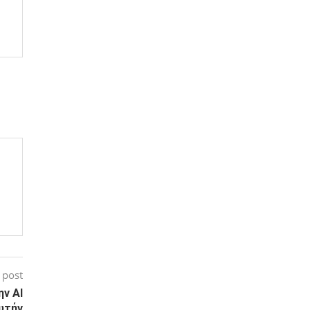
 post
ν AI
αυτήν