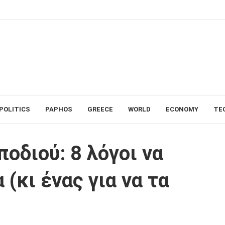
POLITICS
PAPHOS
GREECE
WORLD
ECONOMY
TE
ι να αγαπήσεις τα χταπόδια (κι ένας για να τα αφήσεις ήσυχα)
οδιού: 8 λόγοι να
(κι ένας για να τα