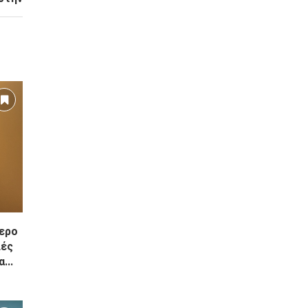
τερο
λές
...