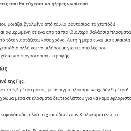
σεις που θα εύχεσαι να ήξερες νωρίτερα
ου μοιάζει βγαλμένο από ταινία φαντασίας: το χταπόδι! Η
ναι αφιερωμένη σε ένα από τα πιο ιδιαίτερα θαλάσσια πλάσματα
ό τότε γιορτάζεται κάθε χρόνο. Αυτή η μέρα είναι μια ευκαιρία
ταπόδια αλλά και να μιλήσουμε για τις απειλές που
χέδια για «εργοστάσια» εκτροφής.
ιώς
νό της Γης.
ει τα 5,4 μέτρα μήκος, με άνοιγμα πλοκαμιών σχεδόν 9 μέτρα!
ρώμα μέσα σε κλάσματα δευτερολέπτου για να καμουφλαριστο
κεφαλόποδα, αλλά τα χταπόδια έχουν 8 πλοκάμια ενώ τα
ττουν εύκολα. Γι’ αυτό και δεν κάνουν για κατοικίδια.