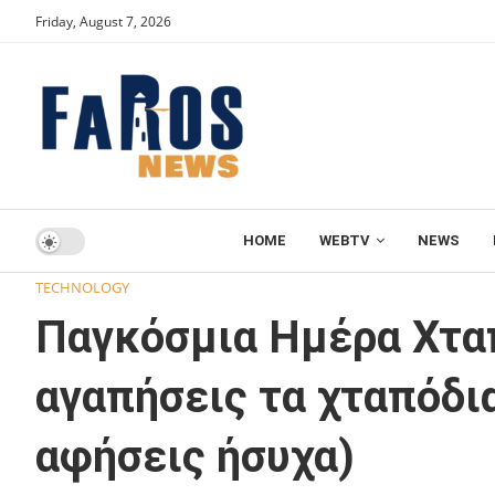
Friday, August 7, 2026
HOME
WEBTV
NEWS
Home
TECHNOLOGY
Παγκόσμια Ημέρα Χταποδιού: 8 λόγο
TECHNOLOGY
Παγκόσμια Ημέρα Χταπ
αγαπήσεις τα χταπόδια 
αφήσεις ήσυχα)