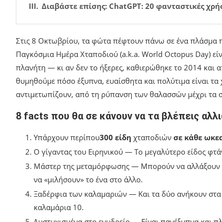
Διαβάστε επίσης: ChatGPT: 20 φανταστικές χρή
Στις 8 Οκτωβρίου, τα φώτα πέφτουν πάνω σε ένα πλάσμα π
Παγκόσμια Ημέρα Χταποδιού (a.k.a. World Octopus Day) εί
πλανήτη — κι αν δεν το ήξερες, καθιερώθηκε το 2014 και απ
θυμηθούμε πόσο έξυπνα, ευαίσθητα και πολύτιμα είναι τα χ
αντιμετωπίζουν, από τη ρύπανση των θαλασσών μέχρι τα σ
8 facts που θα σε κάνουν να τα βλέπεις αλλ
Υπάρχουν περίπου
300 είδη
χταποδιών
σε κάθε ωκεα
Ο γίγαντας του Ειρηνικού — Το μεγαλύτερο είδος φτάν
Μάστερ της μεταμόρφωσης — Μπορούν να αλλάξουν χ
να «μιλήσουν» το ένα στο άλλο.
Ξαδέρφια των καλαμαριών — Και τα δύο ανήκουν στα 
καλαμάρια 10.
Δυστυχισμένα στο ενυδρείο — Είναι πανέξυπνα και πλή