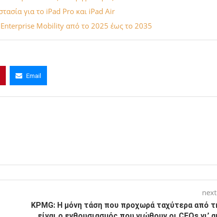
στασία για το iPad Pro και iPad Air
Enterprise Mobility από το 2025 έως το 2035
Email
next
KPMG: Η μόνη τάση που προχωρά ταχύτερα από τη
είναι ο ενθουσιασμός που νιώθουν οι CEOs γι’ 