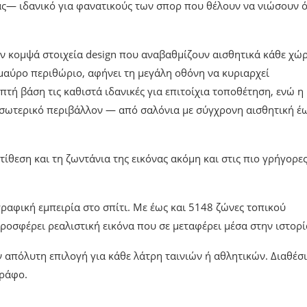
ς— ιδανικό για φανατικούς των σπορ που θέλουν να νιώσουν ό
ύν κομψά στοιχεία design που αναβαθμίζουν αισθητικά κάθε χώ
 μαύρο περιθώριο, αφήνει τη μεγάλη οθόνη να κυριαρχεί
τή βάση τις καθιστά ιδανικές για επιτοίχια τοποθέτηση, ενώ η
εσωτερικό περιβάλλον — από σαλόνια με σύγχρονη αισθητική έ
ίθεση και τη ζωντάνια της εικόνας ακόμη και στις πιο γρήγορε
γραφική εμπειρία στο σπίτι. Με έως και 5148 ζώνες τοπικού
οσφέρει ρεαλιστική εικόνα που σε μεταφέρει μέσα στην ιστορί
ν απόλυτη επιλογή για κάθε λάτρη ταινιών ή αθλητικών. Διαθέσ
γράφο.