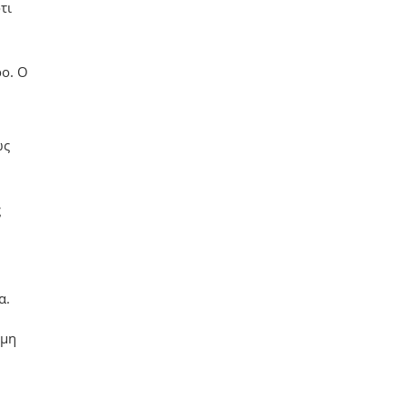
τι
ρο. Ο
ως
ς
α.
ιμη