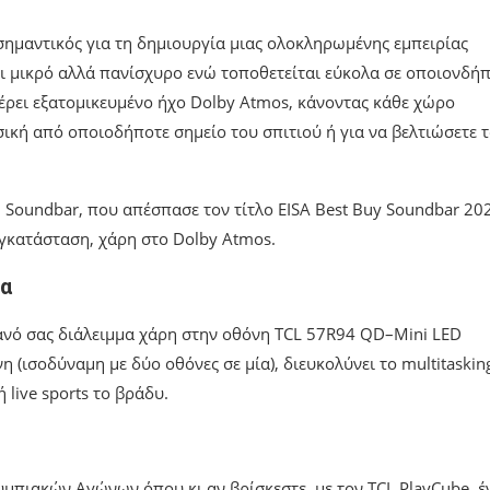
 σημαντικός για τη δημιουργία μιας ολοκληρωμένης εμπειρίας
αι μικρό αλλά πανίσχυρο ενώ τοποθετείται εύκολα σε οποιονδή
ρει εξατομικευμένο ήχο Dolby Atmos, κάνοντας κάθε χώρο
υσική από οποιοδήποτε σημείο του σπιτιού ή για να βελτιώσετε 
 Soundbar, που απέσπασε τον τίτλο EISA Best Buy Soundbar 20
εγκατάσταση, χάρη στο Dolby Atmos.
ία
νό σας διάλειμμα χάρη στην οθόνη TCL 57R94 QD–Mini LED
 (ισοδύναμη με δύο οθόνες σε μία), διευκολύνει το multitaskin
 live sports το βράδυ.
υμπιακών Αγώνων όπου κι αν βρίσκεστε, με τον TCL PlayCube, έ