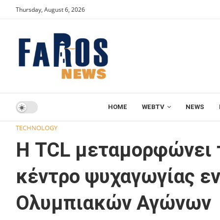
Thursday, August 6, 2026
HOME
WEBTV
NEWS
Home
TECHNOLOGY
Η TCL μεταμορφώνει το σπίτι σας
TECHNOLOGY
Η TCL μεταμορφώνει τ
κέντρο ψυχαγωγίας εν
Ολυμπιακών Αγώνων