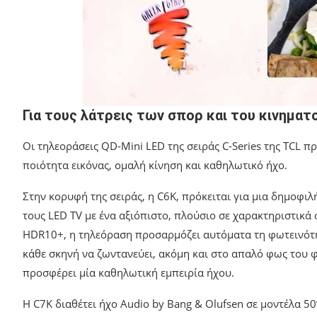
Για τους λάτρεις των σπορ και του κινημα
Οι τηλεοράσεις QD-Mini LED της σειράς C-Series της TCL 
ποιότητα εικόνας, ομαλή κίνηση και καθηλωτικό ήχο.
Στην κορυφή της σειράς, η C6K, πρόκειται για μια δημοφιλ
τους LED TV με ένα αξιόπιστο, πλούσιο σε χαρακτηριστικά
HDR10+, η τηλεόραση προσαρμόζει αυτόματα τη φωτεινότη
κάθε σκηνή να ζωντανεύει, ακόμη και στο απαλό φως το
προσφέρει μία καθηλωτική εμπειρία ήχου.
Η C7K διαθέτει ήχο Audio by Bang & Olufsen σε μοντέλα 5