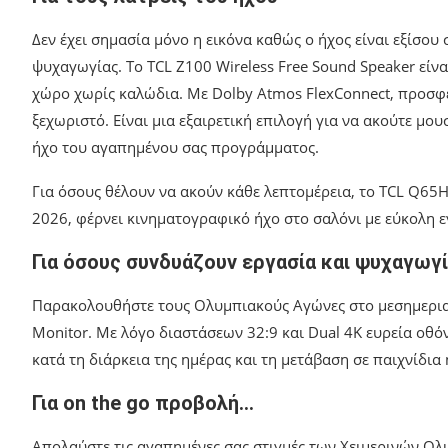
Δεν έχει σημασία μόνο η εικόνα καθώς ο ήχος είναι εξίσου
ψυχαγωγίας. Το TCL Z100 Wireless Free Sound Speaker είν
χώρο χωρίς καλώδια. Με Dolby Atmos FlexConnect, προσφέ
ξεχωριστό. Είναι μια εξαιρετική επιλογή για να ακούτε μο
ήχο του αγαπημένου σας προγράμματος.
Για όσους θέλουν να ακούν κάθε λεπτομέρεια, το TCL Q65H
2026, φέρνει κινηματογραφικό ήχο στο σαλόνι με εύκολη 
Για όσους συνδυάζουν εργασία και ψυχαγωγ
Παρακολουθήστε τους Ολυμπιακούς Αγώνες στο μεσημερια
Monitor. Με λόγο διαστάσεων 32:9 και Dual 4K ευρεία οθόνη
κατά τη διάρκεια της ημέρας και τη μετάβαση σε παιχνίδια ή
Για on the go προβολή…
Απολαύστε τις αγαπημένες σας στιγμές των Χειμερινών Ολ