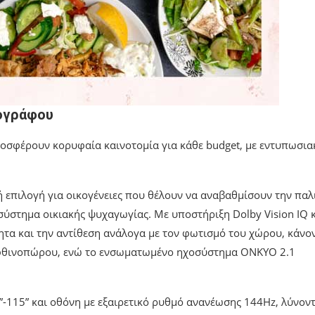
τογράφου
προσφέρουν κορυφαία καινοτομία για κάθε budget, με εντυπωσια
ή επιλογή για οικογένειες που θέλουν να αναβαθμίσουν την παλ
 σύστημα οικιακής ψυχαγωγίας. Με υποστήριξη Dolby Vision IQ 
τα και την αντίθεση ανάλογα με τον φωτισμό του χώρου, κάνο
υ φθινοπώρου, ενώ το ενσωματωμένο ηχοσύστημα ONKYO 2.1
0”-115” και οθόνη με εξαιρετικό ρυθμό ανανέωσης 144Hz, λύνον