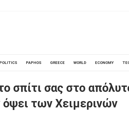
POLITICS
PAPHOS
GREECE
WORLD
ECONOMY
TE
 στο απόλυτο κέντρο ψυχαγωγίας εν όψει των Χειμερινών Ολυμπιακών Αγ
ο σπίτι σας στο απόλυτ
 όψει των Χειμερινών