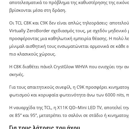
αποτελεσματικά το πρόβλημα της καθυστέρησης της εικόνα
βρίσκονται μέσα στη δράση.
Οι TCL C8K και C9K δεν είναι απλώς τηλεοράσεις· αποτελο
Virtually ZeroBorder σχεδιασμός τους, με σχεδόν μηδενικό
προσφέροντας μια καθηλωτική εμπειρία θέασης. Η πολύ λεπ
μίνιμαλ αισθητική τους ενσωματώνεται αρμονικά σε κάθε 
πιο κλασικούς χώρους.
Η C8K διαθέτει πάνελ CrystGlow WHVA που ενισχύει την αντ
σκηνές.
Για τους απαιτητικούς σινεφίλ, η C9K προσφέρει κινηματο
φωτισμού και κορυφαία φωτεινότητα άνω των 6000 nits, πρ
Η ναυαρχίδα της TCL, η X11K QD–Mini LED TV, αποτελεί τη
σε 85” και 95”, μετατρέπει το σαλόνι σε στάδιο ή κινηματο
Για τους λάτρεις του ήχου