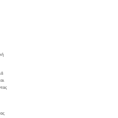
κή
ιά
και
ντας
τας