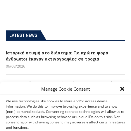
LATEST NEWS
Ιστορική στιγμή στο διάστημα: Για πρώτη φορά
άνθρωποι έκαναν ακτινογραφίες σε τροχιά
06/08/2026
Οι Ευρωπαίοι καταναλωτές φαίνεται να «αγκαλιάζουν»
Manage Cookie Consent
τα νέα Samsung Galaxy Z Fold8
06/08/2026
We use technologies like cookies to store and/or access device
information. We do this to improve browsing experience and to show
(non-) personalized ads. Consenting to these technologies will allow us to
Οι χρήστες Mac είναι περισσότερο εκτεθειμένοι σε
process data such as browsing behavior or unique IDs on this site. Not
κυβερνοαπειλές αλλά λαμβάνουν λιγότερα μέτρα
consenting or withdrawing consent, may adversely affect certain features
προστασίας
and functions.