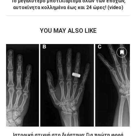
Το μεγαλύτερο μποτιλιάρισμα όλων των εποχών,
αυτοκίνητα κολλημένα έως και 24 ώρες! (video)
YOU MAY ALSO LIKE
Ιστορική στιγμή στο διάστημα: Για πρώτη φορά