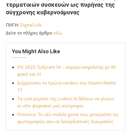
τερματικών συσκευών ως πυρήνας της
σύγχρονης κυβερνοάμυνας
ΠΗΓΗ:
Digital Life
Δείτε το πλήρες άρθρο
εδώ
.
You Might Also Like
IFA 2025: Eufycam S4 – κάμερα ασφαλείας με 4K
φακό και AI
Διέρρευσαν τα πρώτα renders του Xiaomi Redmi
15
Τα cute ρομπότ της Ludens AI θέλουν να γίνουν
οι νέοι ψηφιακοί μας σύντροφοι
Pictonico: Το νέο mobile game που μετατρέπει τις
φωτογραφίες σου σε ξεκαρδιστικές δοκιμασίες