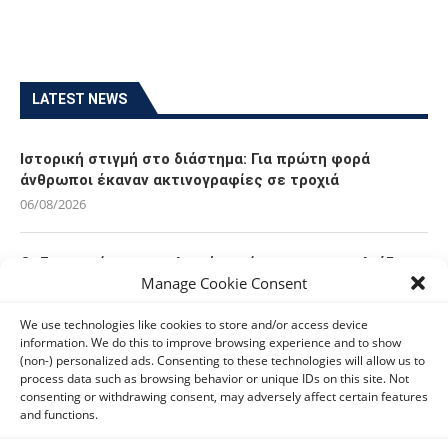
LATEST NEWS
Ιστορική στιγμή στο διάστημα: Για πρώτη φορά
άνθρωποι έκαναν ακτινογραφίες σε τροχιά
06/08/2026
Οι Ευρωπαίοι καταναλωτές φαίνεται να «αγκαλιάζουν»
Manage Cookie Consent
τα νέα Samsung Galaxy Z Fold8
06/08/2026
We use technologies like cookies to store and/or access device
information. We do this to improve browsing experience and to show
(non-) personalized ads. Consenting to these technologies will allow us to
Οι χρήστες Mac είναι περισσότερο εκτεθειμένοι σε
process data such as browsing behavior or unique IDs on this site. Not
κυβερνοαπειλές αλλά λαμβάνουν λιγότερα μέτρα
consenting or withdrawing consent, may adversely affect certain features
προστασίας
and functions.
06/08/2026