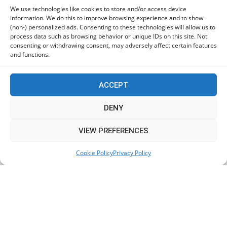
06/08/2026
We use technologies like cookies to store and/or access device
information. We do this to improve browsing experience and to show
(non-) personalized ads. Consenting to these technologies will allow us to
Οι χρήστες Mac είναι περισσότερο εκτεθειμένοι σε
process data such as browsing behavior or unique IDs on this site. Not
κυβερνοαπειλές αλλά λαμβάνουν λιγότερα μέτρα
consenting or withdrawing consent, may adversely affect certain features
προστασίας
and functions.
06/08/2026
ACCEPT
Πόλη Χρυσοχούς: Σε εξέλιξη η ενοποίηση τεσσάρων
αρχαιολογικών χώρων (εικόνες)
DENY
06/08/2026
This website uses cookies to improve your experience. We'll
VIEW PREFERENCES
assume you're ok with this, but you can opt-out if you wish.
ΕΟΑ Πάφου: Δικαστικά εντάλματα εκκένωσης για
Cookie Policy
Privacy Policy
Accept
Read More
όσους δεν συμμορφώθηκαν για τις επικίνδυνες
οικοδομές
06/08/2026
KEEP IN TOUCH