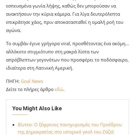
εσπευσμένα γωνία λήψης, καθώς δεν μπορούσαν να
ανακτήσουν την κύρια κάμερα. Για λίγα δευτερόλεπτα
επικράτησε χάος, πριν αποκατασταθεί η ομαλή ροή του
αγώνα.
Το συμβάν έγινε γρήγορα viral, προσθέτοντας ένα ακόμη…
αλλόκοτο στιγμιότυπο στη μακρά λίστα των
απρόβλεπτων γεγονότων που προσφέρει το ποδόσφαιρο,
ιδιαίτερα στη Λατινική Αμερική.
ΠΗΓΗ:
Goal News
Δείτε το πλήρες άρθρο
εδώ
.
You Might Also Like
Βίντεο: Ο ξέφρενος πανηγυρισμός του Προέδρου
της Δημοκρατίας στο ιστορικό γκολ του Ζάζα!