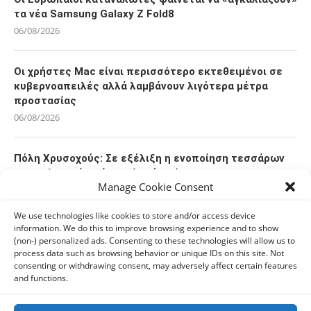
τα νέα Samsung Galaxy Z Fold8
06/08/2026
Οι χρήστες Mac είναι περισσότερο εκτεθειμένοι σε
κυβερνοαπειλές αλλά λαμβάνουν λιγότερα μέτρα
προστασίας
06/08/2026
Πόλη Χρυσοχούς: Σε εξέλιξη η ενοποίηση τεσσάρων
αρχαιολογικών χώρων (εικόνες)
Manage Cookie Consent
06/08/2026
We use technologies like cookies to store and/or access device
information. We do this to improve browsing experience and to show
ΕΟΑ Πάφου: Δικαστικά εντάλματα εκκένωσης για
(non-) personalized ads. Consenting to these technologies will allow us to
όσους δεν συμμορφώθηκαν για τις επικίνδυνες
process data such as browsing behavior or unique IDs on this site. Not
οικοδομές
consenting or withdrawing consent, may adversely affect certain features
06/08/2026
and functions.