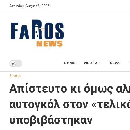
Saturday, August 8, 2026
HOME
WEBTV
NEWS
Home
Sports
Απίστευτο κι όμως αληθινό! Έβαλαν τρία 
Sports
Απίστευτο κι όμως αλ
αυτογκόλ στον «τελικ
υποβιβάστηκαν