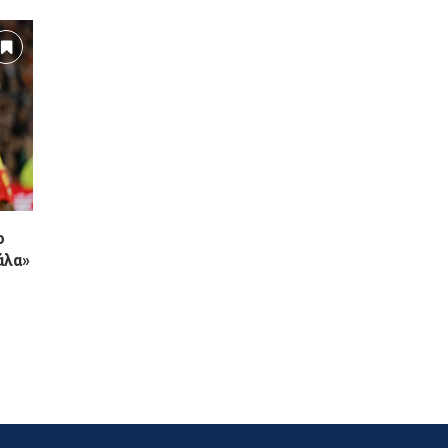
ο
άλα»