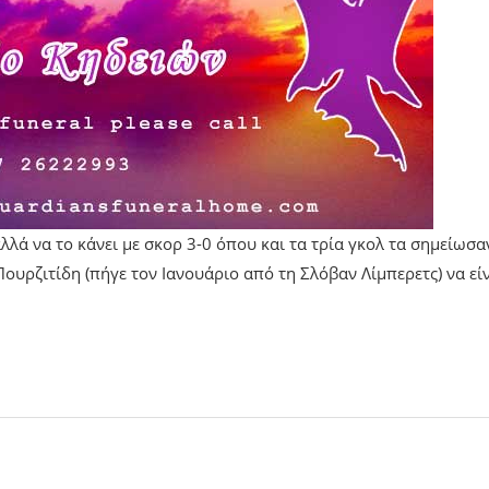
λλά να το κάνει με σκορ 3-0 όπου και τα τρία γκολ τα σημείωσα
ουρζιτίδη (πήγε τον Ιανουάριο από τη Σλόβαν Λίμπερετς) να εί