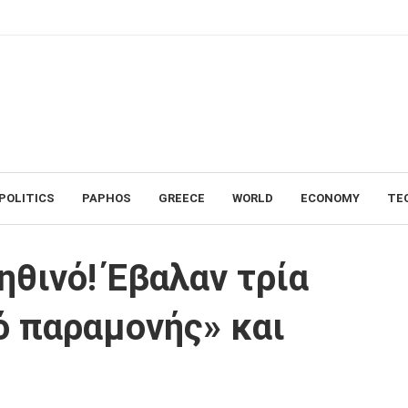
POLITICS
PAPHOS
GREECE
WORLD
ECONOMY
TE
αυτογκόλ στον «τελικό παραμονής» και υποβιβάστηκαν
ηθινό! Έβαλαν τρία
ό παραμονής» και