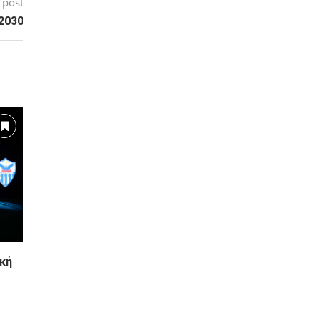
 post
2030
κή