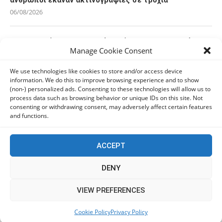
06/08/2026
Οι Ευρωπαίοι καταναλωτές φαίνεται να «αγκαλιάζουν»
Manage Cookie Consent
τα νέα Samsung Galaxy Z Fold8
06/08/2026
We use technologies like cookies to store and/or access device
information. We do this to improve browsing experience and to show
(non-) personalized ads. Consenting to these technologies will allow us to
Οι χρήστες Mac είναι περισσότερο εκτεθειμένοι σε
process data such as browsing behavior or unique IDs on this site. Not
κυβερνοαπειλές αλλά λαμβάνουν λιγότερα μέτρα
consenting or withdrawing consent, may adversely affect certain features
προστασίας
and functions.
06/08/2026
ACCEPT
Πόλη Χρυσοχούς: Σε εξέλιξη η ενοποίηση τεσσάρων
αρχαιολογικών χώρων (εικόνες)
DENY
06/08/2026
This website uses cookies to improve your experience. We'll
VIEW PREFERENCES
assume you're ok with this, but you can opt-out if you wish.
ΕΟΑ Πάφου: Δικαστικά εντάλματα εκκένωσης για
Cookie Policy
Privacy Policy
Accept
Read More
όσους δεν συμμορφώθηκαν για τις επικίνδυνες