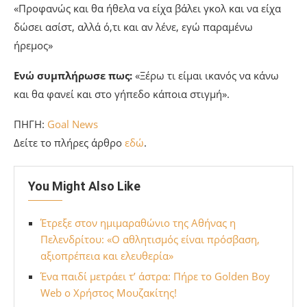
«Προφανώς και θα ήθελα να είχα βάλει γκολ και να είχα
δώσει ασίστ, αλλά ό,τι και αν λένε, εγώ παραμένω
ήρεμος»
Ενώ συμπλήρωσε πως:
«Ξέρω τι είμαι ικανός να κάνω
και θα φανεί και στο γήπεδο κάποια στιγμή».
ΠΗΓΗ:
Goal News
Δείτε το πλήρες άρθρο
εδώ
.
You Might Also Like
Έτρεξε στον ημιμαραθώνιο της Αθήνας η
Πελενδρίτου: «Ο αθλητισμός είναι πρόσβαση,
αξιοπρέπεια και ελευθερία»
Ένα παιδί μετράει τ’ άστρα: Πήρε το Golden Boy
Web ο Χρήστος Μουζακίτης!