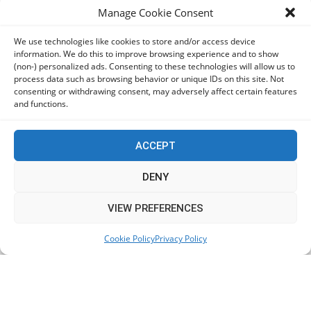
Οι χρήστες Mac είναι περισσότερο εκτεθειμένοι σε
Manage Cookie Consent
κυβερνοαπειλές αλλά λαμβάνουν λιγότερα μέτρα
προστασίας
We use technologies like cookies to store and/or access device
information. We do this to improve browsing experience and to show
06/08/2026
(non-) personalized ads. Consenting to these technologies will allow us to
process data such as browsing behavior or unique IDs on this site. Not
consenting or withdrawing consent, may adversely affect certain features
Πόλη Χρυσοχούς: Σε εξέλιξη η ενοποίηση τεσσάρων
and functions.
αρχαιολογικών χώρων (εικόνες)
06/08/2026
ACCEPT
ΕΟΑ Πάφου: Δικαστικά εντάλματα εκκένωσης για
DENY
όσους δεν συμμορφώθηκαν για τις επικίνδυνες
οικοδομές
This website uses cookies to improve your experience. We'll
VIEW PREFERENCES
06/08/2026
assume you're ok with this, but you can opt-out if you wish.
Cookie Policy
Privacy Policy
Accept
Read More
KEEP IN TOUCH