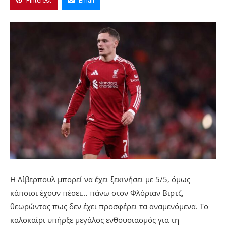
Pinterest
Email
Η Λίβερπουλ μπορεί να έχει ξεκινήσει με 5/5, όμως
κάποιοι έχουν πέσει… πάνω στον Φλόριαν Βιρτζ,
θεωρώντας πως δεν έχει προσφέρει τα αναμενόμενα. Το
καλοκαίρι υπήρξε μεγάλος ενθουσιασμός για τη