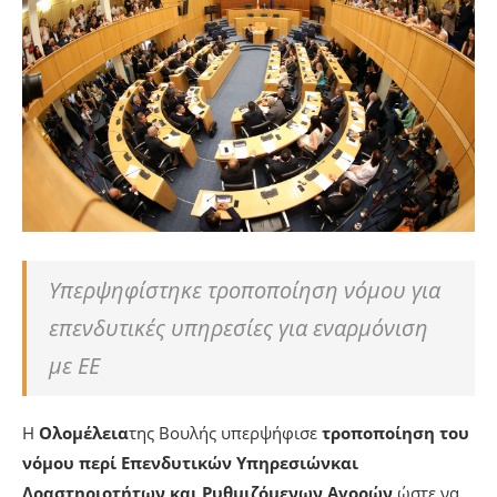
Υπερψηφίστηκε τροποποίηση νόμου για
επενδυτικές υπηρεσίες για εναρμόνιση
με ΕΕ
H
Oλομέλεια
της Βουλής υπερψήφισε
τροποποίηση του
νόμου περί Επενδυτικών Υπηρεσιών
και
Δραστηριοτήτων και Ρυθμιζόμενων Αγορών
ώστε να