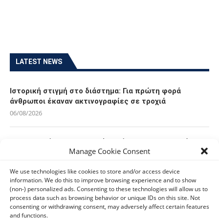
LATEST NEWS
Ιστορική στιγμή στο διάστημα: Για πρώτη φορά
άνθρωποι έκαναν ακτινογραφίες σε τροχιά
06/08/2026
Οι Ευρωπαίοι καταναλωτές φαίνεται να «αγκαλιάζουν»
Manage Cookie Consent
τα νέα Samsung Galaxy Z Fold8
06/08/2026
We use technologies like cookies to store and/or access device
information. We do this to improve browsing experience and to show
(non-) personalized ads. Consenting to these technologies will allow us to
Οι χρήστες Mac είναι περισσότερο εκτεθειμένοι σε
process data such as browsing behavior or unique IDs on this site. Not
κυβερνοαπειλές αλλά λαμβάνουν λιγότερα μέτρα
consenting or withdrawing consent, may adversely affect certain features
προστασίας
and functions.