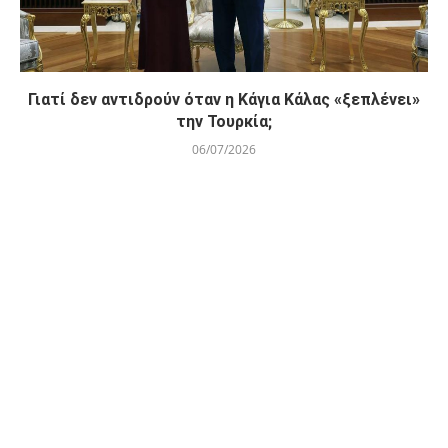
Γιατί δεν αντιδρούν όταν η Κάγια Κάλας «ξεπλένει»
την Τουρκία;
06/07/2026