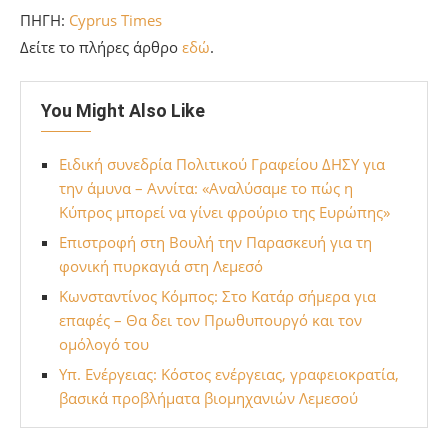
ΠΗΓΗ:
Cyprus Times
Δείτε το πλήρες άρθρο
εδώ
.
You Might Also Like
Ειδική συνεδρία Πολιτικού Γραφείου ΔΗΣΥ για
την άμυνα – Αννίτα: «Αναλύσαμε το πώς η
Κύπρος μπορεί να γίνει φρούριο της Ευρώπης»
Επιστροφή στη Βουλή την Παρασκευή για τη
φονική πυρκαγιά στη Λεμεσό
Κωνσταντίνος Κόμπος: Στο Κατάρ σήμερα για
επαφές – Θα δει τον Πρωθυπουργό και τον
ομόλογό του
Υπ. Ενέργειας: Κόστος ενέργειας, γραφειοκρατία,
βασικά προβλήματα βιομηχανιών Λεμεσού