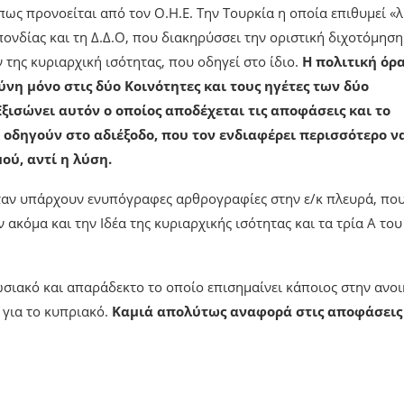
ς προνοείται από τον Ο.Η.Ε. Την Τουρκία η οποία επιθυμεί «
νδίας και τη Δ.Δ.Ο, που διακηρύσσει την οριστική διχοτόμηση
ης κυριαρχική ισότητας, που οδηγεί στο ίδιο.
Η πολιτική όρ
θύνη μόνο στις δύο Κοινότητες και τους ηγέτες των δύο
Εξισώνει αυτόν ο οποίος αποδέχεται τις αποφάσεις και το
ου οδηγούν στο αδιέξοδο, που τον ενδιαφέρει περισσότερο ν
ύ, αντί η λύση.
ς όταν υπάρχουν ενυπόγραφες αρθρογραφίες στην ε/κ πλευρά, πο
κόμα και την Ιδέα της κυριαρχικής ισότητας και τα τρία Α του
ωσιακό και απαράδεκτο το οποίο επισημαίνει κάποιος στην ανοι
 για το κυπριακό.
Καμιά απολύτως αναφορά στις αποφάσεις