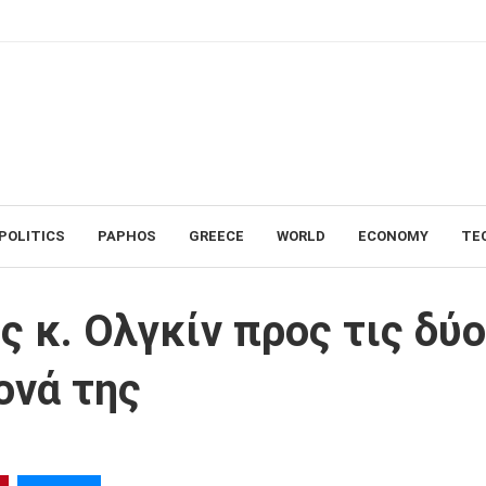
POLITICS
PAPHOS
GREECE
WORLD
ECONOMY
TE
ς δύο πλευρές και τα παράπονά της
ς κ. Ολγκίν προς τις δύο
ονά της