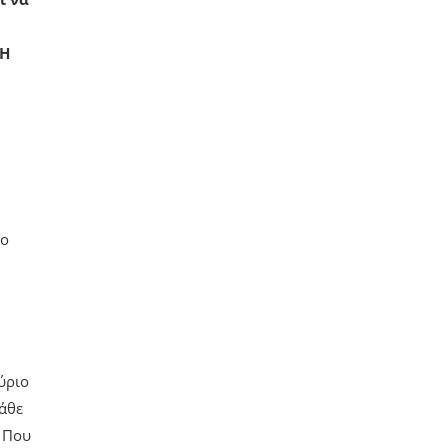
΄Η
νο
κύριο
κάθε
. Που