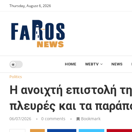
Thursday, August 6, 2026
HOME
WEBTV
NEWS
Home
Politics
Η ανοιχτή επιστολή της κ. Ολγκίν προς τι
Politics
Η ανοιχτή επιστολή τη
πλευρές και τα παράπ
06/07/2026
0 comments
Bookmark