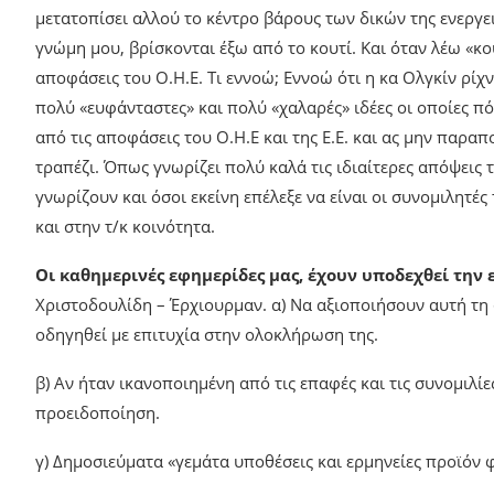
μετατοπίσει αλλού το κέντρο βάρους των δικών της ενεργει
γνώμη μου, βρίσκονται έξω από το κουτί. Και όταν λέω «κο
αποφάσεις του Ο.Η.Ε. Τι εννοώ; Εννοώ ότι η κα Ολγκίν ρί
πολύ «ευφάνταστες» και πολύ «χαλαρές» ιδέες οι οποίες 
από τις αποφάσεις του Ο.Η.Ε και της Ε.Ε. και ας μην παραπο
τραπέζι. Όπως γνωρίζει πολύ καλά τις ιδιαίτερες απόψεις τ
γνωρίζουν και όσοι εκείνη επέλεξε να είναι οι συνομιλητέ
και στην τ/κ κοινότητα.
Οι καθημερινές εφημερίδες μας, έχουν υποδεχθεί την
Χριστοδουλίδη – Έρχιουρμαν. α) Να αξιοποιήσουν αυτή τη
οδηγηθεί με επιτυχία στην ολοκλήρωση της.
β) Αν ήταν ικανοποιημένη από τις επαφές και τις συνομιλί
προειδοποίηση.
γ) Δημοσιεύματα «γεμάτα υποθέσεις και ερμηνείες προϊόν