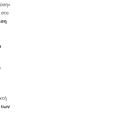
λύση»
 στο
αση
α
υ
κτή
 των