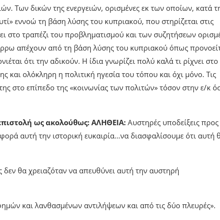
ών. Των δικών της ενεργειών, ορισμένες εκ των οποίων, κατά τ
υτί» εννοώ τη βάση λύσης του κυπριακού, που στηρίζεται στις
χνει στο τραπέζι του προβληματισμού και των συζητήσεων ορισμ
πόρρω απέχουν από τη βάση λύσης του κυπριακού όπως προνοεί
νιέται ότι την αδικούν. Η ίδια γνωρίζει πολύ καλά τι ρίχνει στο
ης και ολόκληρη η πολιτική ηγεσία του τόπου και όχι μόνο. Τις
ς της στο επίπεδο της «κοινωνίας των πολιτών» τόσον στην ε/κ ό
 επιστολή ως ακολούθως: ΑΛΗΘΕΙΑ:
Αυστηρές υποδείξεις προς
 φορά αυτή την ιστορική ευκαιρία…να διασφαλίσουμε ότι αυτή 
ες δεν θα χρειαζόταν να απευθύνει αυτή την αυστηρή
 φημών και λανθασμένων αντιλήψεων και από τις δύο πλευρές».