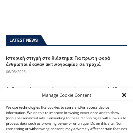
LATEST NEWS
Ιστορική στιγμή στο διάστημα: Για πρώτη φορά
άνθρωποι έκαναν ακτινογραφίες σε τροχιά
06/08/2026
Οι Ευρωπαίοι καταναλωτές φαίνεται να «αγκαλιάζουν»
Manage Cookie Consent
τα νέα Samsung Galaxy Z Fold8
06/08/2026
We use technologies like cookies to store and/or access device
information. We do this to improve browsing experience and to show
(non-) personalized ads. Consenting to these technologies will allow us to
Οι χρήστες Mac είναι περισσότερο εκτεθειμένοι σε
process data such as browsing behavior or unique IDs on this site. Not
κυβερνοαπειλές αλλά λαμβάνουν λιγότερα μέτρα
consenting or withdrawing consent, may adversely affect certain features
προστασίας