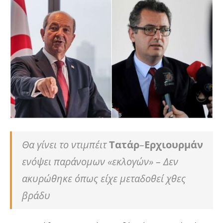
Θα γίνει το ντιμπέιτ
Τατάρ
–
Ερχιουρμάν
ενόψει παράνομων «εκλογών» – Δεν
ακυρώθηκε όπως είχε μεταδοθεί χθες
βράδυ