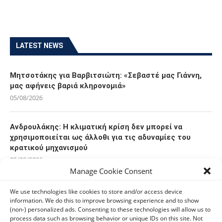
LATEST NEWS
Μητσοτάκης για Βαρβιτσιώτη: «Σεβαστέ μας Γιάννη,
μας αφήνεις βαριά κληρονομιά»
05/08/2026
Ανδρουλάκης: Η κλιματική κρίση δεν μπορεί να
χρησιμοποιείται ως άλλοθι για τις αδυναμίες του
κρατικού μηχανισμού
05/08/2026
Manage Cookie Consent
Ελπίδα για τη Δημοκρατία: Αποχώρησε η Κατερίνα
We use technologies like cookies to store and/or access device
Μουτσάτσου και δύο ακόμα στελέχη
information. We do this to improve browsing experience and to show
(non-) personalized ads. Consenting to these technologies will allow us to
05/08/2026
process data such as browsing behavior or unique IDs on this site. Not