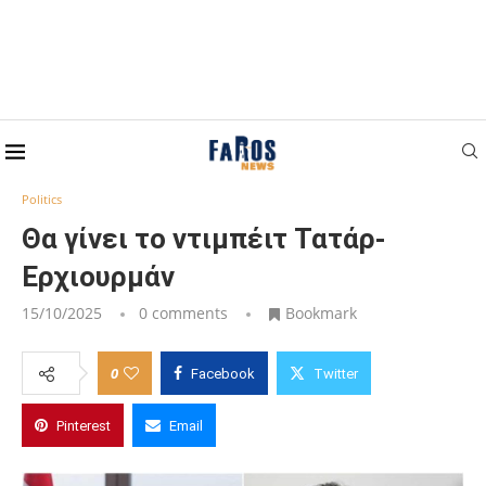
Home
Politics
Θα γίνει το ντιμπέιτ Τατάρ-Ερχιουρμάν
Politics
Θα γίνει το ντιμπέιτ Τατάρ-
Ερχιουρμάν
15/10/2025
0 comments
Bookmark
0
Facebook
Twitter
Pinterest
Email