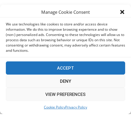
Manage Cookie Consent
ΕΟΑ Πάφου: Δικαστικά εντάλματα εκκένωσης για
όσους δεν συμμορφώθηκαν για τις επικίνδυνες
We use technologies like cookies to store and/or access device
οικοδομές
information. We do this to improve browsing experience and to show
06/08/2026
(non-) personalized ads. Consenting to these technologies will allow us to
process data such as browsing behavior or unique IDs on this site. Not
consenting or withdrawing consent, may adversely affect certain features
and functions.
KEEP IN TOUCH
ACCEPT
DENY
This website uses cookies to improve your experience. We'll
VIEW PREFERENCES
assume you're ok with this, but you can opt-out if you wish.
Cookie Policy
Privacy Policy
Accept
Read More