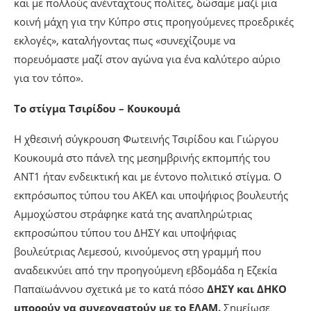
και με πολλούς ανένταχτους πολίτες, δώσαμε μαζί μια
κοινή μάχη για την Κύπρο στις προηγούμενες προεδρικές
εκλογές», καταλήγοντας πως «συνεχίζουμε να
πορευόμαστε μαζί στον αγώνα για ένα καλύτερο αύριο
για τον τόπο».
Το στίγμα Τσιρίδου – Κουκουμά
Η χθεσινή σύγκρουση Φωτεινής Τσιρίδου και Γιώργου
Κουκουμά στο πάνελ της μεσημβρινής εκπομπής του
ΑΝΤ1 ήταν ενδεικτική και με έντονο πολιτικό στίγμα. Ο
εκπρόσωπος τύπου του ΑΚΕΛ και υποψήφιος βουλευτής
Αμμοχώστου στράφηκε κατά της αναπληρώτριας
εκπροσώπου τύπου του ΔΗΣΥ και υποψήφιας
βουλεύτριας Λεμεσού, κινούμενος στη γραμμή που
αναδεικνύει από την προηγούμενη εβδομάδα η Εζεκία
Παπαϊωάννου σχετικά με το κατά πόσο
ΔΗΣΥ και ΔΗΚΟ
μπορούν να συνεργαστούν με το ΕΛΑΜ.
Σημείωσε