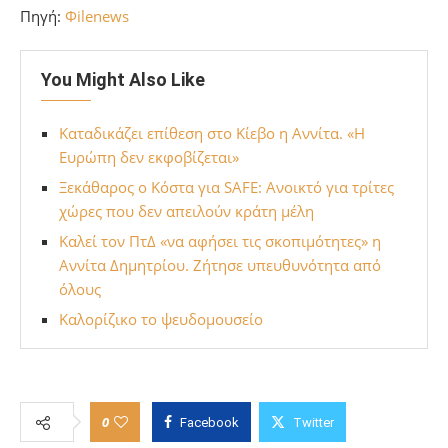
Πηγή:
Φilenews
You Might Also Like
Καταδικάζει επίθεση στο Κίεβο η Αννίτα. «Η
Ευρώπη δεν εκφοβίζεται»
Ξεκάθαρος ο Κόστα για SAFE: Ανοικτό για τρίτες
χώρες που δεν απειλούν κράτη μέλη
Καλεί τον ΠτΔ «να αφήσει τις σκοπιμότητες» η
Αννίτα Δημητρίου. Ζήτησε υπευθυνότητα από
όλους
Καλορίζικο το ψευδομουσείο
0
Facebook
Twitter