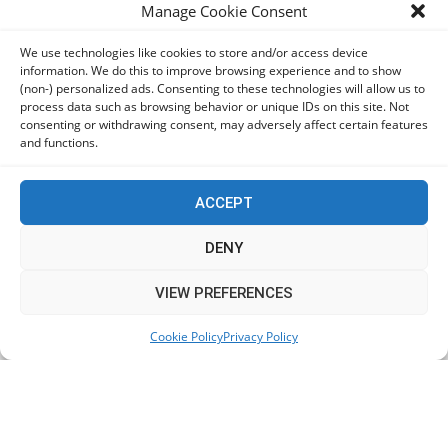
Manage Cookie Consent
We use technologies like cookies to store and/or access device
information. We do this to improve browsing experience and to show
(non-) personalized ads. Consenting to these technologies will allow us to
process data such as browsing behavior or unique IDs on this site. Not
consenting or withdrawing consent, may adversely affect certain features
and functions.
ACCEPT
DENY
This website uses cookies to improve your experience. We'll
VIEW PREFERENCES
assume you're ok with this, but you can opt-out if you wish.
Cookie Policy
Privacy Policy
Accept
Read More