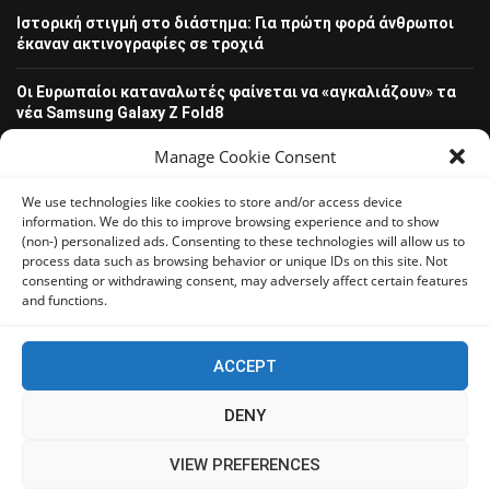
Ιστορική στιγμή στο διάστημα: Για πρώτη φορά άνθρωποι
έκαναν ακτινογραφίες σε τροχιά
Οι Ευρωπαίοι καταναλωτές φαίνεται να «αγκαλιάζουν» τα
νέα Samsung Galaxy Z Fold8
Manage Cookie Consent
Οι χρήστες Mac είναι περισσότερο εκτεθειμένοι σε
κυβερνοαπειλές αλλά λαμβάνουν λιγότερα μέτρα
We use technologies like cookies to store and/or access device
προστασίας
information. We do this to improve browsing experience and to show
(non-) personalized ads. Consenting to these technologies will allow us to
Πόλη Χρυσοχούς: Σε εξέλιξη η ενοποίηση τεσσάρων
process data such as browsing behavior or unique IDs on this site. Not
αρχαιολογικών χώρων (εικόνες)
consenting or withdrawing consent, may adversely affect certain features
and functions.
ACCEPT
u00a92022u00a0Soledad.u00a0All Right Reserved. Designed and
Developed byu00a0
Penci Design.
DENY
Home
About Us
Advertise With Us
VIEW PREFERENCES
Terms and Conditions
Cookie Policy (EU)