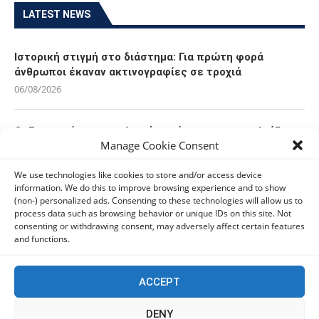
LATEST NEWS
Ιστορική στιγμή στο διάστημα: Για πρώτη φορά
άνθρωποι έκαναν ακτινογραφίες σε τροχιά
06/08/2026
Οι Ευρωπαίοι καταναλωτές φαίνεται να «αγκαλιάζουν»
Manage Cookie Consent
τα νέα Samsung Galaxy Z Fold8
06/08/2026
We use technologies like cookies to store and/or access device
information. We do this to improve browsing experience and to show
(non-) personalized ads. Consenting to these technologies will allow us to
Οι χρήστες Mac είναι περισσότερο εκτεθειμένοι σε
process data such as browsing behavior or unique IDs on this site. Not
κυβερνοαπειλές αλλά λαμβάνουν λιγότερα μέτρα
consenting or withdrawing consent, may adversely affect certain features
προστασίας
and functions.
06/08/2026
ACCEPT
Πόλη Χρυσοχούς: Σε εξέλιξη η ενοποίηση τεσσάρων
αρχαιολογικών χώρων (εικόνες)
DENY