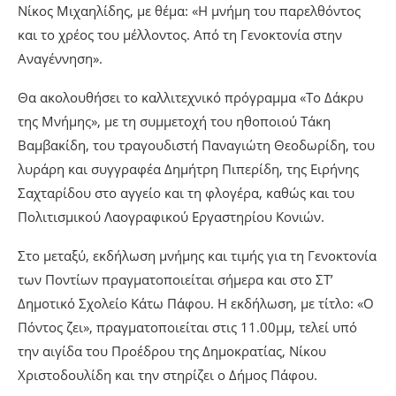
Πάφου Άγγελος Ονησιφόρου και οι Δημοτικοί Σύμβουλοι
Νίνα Γκαρακλίδου, Νικόλας Κεσίδης και Ευκλείδης
Αμβροσιάδης.
Κεντρικός ομιλητής της εκδήλωσης θα είναι ο Δρ
Ανθρωπολογίας του Πανεπιστημίου Princeton (Η.Π.Α.)
Νίκος Μιχαηλίδης, με θέμα: «Η μνήμη του παρελθόντος
και το χρέος του μέλλοντος. Από τη Γενοκτονία στην
Αναγέννηση».
Θα ακολουθήσει το καλλιτεχνικό πρόγραμμα «Το Δάκρυ
της Μνήμης», με τη συμμετοχή του ηθοποιού Τάκη
Βαμβακίδη, του τραγουδιστή Παναγιώτη Θεοδωρίδη, του
λυράρη και συγγραφέα Δημήτρη Πιπερίδη, της Ειρήνης
Σαχταρίδου στο αγγείο και τη φλογέρα, καθώς και του
Πολιτισμικού Λαογραφικού Εργαστηρίου Κονιών.
Στο μεταξύ, εκδήλωση μνήμης και τιμής για τη Γενοκτονία