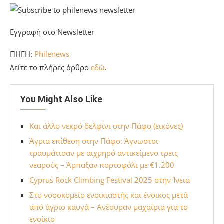
των Ποντίων πραγματοποιείται σήμερα και στο ΣΤ’
Δημοτικό Σχολείο Κάτω Πάφου. Η εκδήλωση, με τίτλο: «Ο
Πόντος ζει», πραγματοποιείται στις 11.00μμ, τελεί υπό
την αιγίδα του Προέδρου της Δημοκρατίας, Νίκου
Χριστοδουλίδη και την στηρίζει ο Δήμος Πάφου.
Εγγραφή στο Newsletter
ΠΗΓΗ:
Philenews
Δείτε το πλήρες άρθρο
εδώ
.
You Might Also Like
Και άλλο νεκρό δελφίνι στην Πάφο (εικόνες)
Άγρια επίθεση στην Πάφο: Άγνωστοι