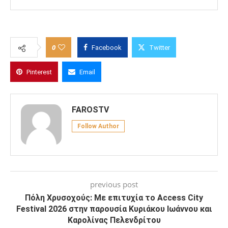
τραυμάτισαν με αιχμηρό αντικείμενο τρεις
νεαρούς – Άρπαξαν πορτοφόλι με €1.200
Cyprus Rock Climbing Festival 2025 στην Ίνεια
Στο νοσοκομείο ενοικιαστής και ένοικος μετά
από άγριο καυγά – Ανέσυραν μαχαίρια για το
ενοίκιο
0
Facebook
Twitter
Pinterest
Email
FAROSTV
Follow Author