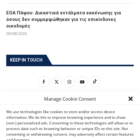
προστασίας
06/08/2026
Πόλη Χρυσοχούς: Σε εξέλιξη η ενοποίηση τεσσάρων
αρχαιολογικών χώρων (εικόνες)
06/08/2026
ΕΟΑ Πάφου: Δικαστικά εντάλματα εκκένωσης για
όσους δεν συμμορφώθηκαν για τις επικίνδυνες
οικοδομές
06/08/2026
Manage Cookie Consent
KEEP IN TOUCH
We use technologies like cookies to store and/or access device
information. We do this to improve browsing experience and to show
(non-) personalized ads. Consenting to these technologies will allow us to
process data such as browsing behavior or unique IDs on this site. Not
consenting or withdrawing consent, may adversely affect certain features
and functions.