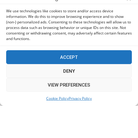
06/08/2026
We use technologies like cookies to store and/or access device
information. We do this to improve browsing experience and to show
(non-) personalized ads. Consenting to these technologies will allow us to
Οι χρήστες Mac είναι περισσότερο εκτεθειμένοι σε
process data such as browsing behavior or unique IDs on this site. Not
κυβερνοαπειλές αλλά λαμβάνουν λιγότερα μέτρα
consenting or withdrawing consent, may adversely affect certain features
προστασίας
and functions.
06/08/2026
ACCEPT
Πόλη Χρυσοχούς: Σε εξέλιξη η ενοποίηση τεσσάρων
αρχαιολογικών χώρων (εικόνες)
DENY
06/08/2026
This website uses cookies to improve your experience. We'll
VIEW PREFERENCES
assume you're ok with this, but you can opt-out if you wish.
ΕΟΑ Πάφου: Δικαστικά εντάλματα εκκένωσης για
Cookie Policy
Privacy Policy
Accept
Read More
όσους δεν συμμορφώθηκαν για τις επικίνδυνες
οικοδομές
06/08/2026