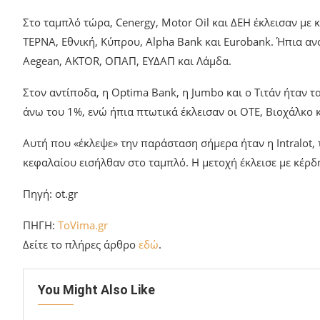
Στο ταμπλό τώρα, Cenergy, Motor Oil και ΔΕΗ έκλεισαν με
ΤΕΡΝΑ, Εθνική, Κύπρου, Alpha Bank και Eurobank. Ήπια ανο
Aegean, AKTOR, ΟΠΑΠ, ΕΥΔΑΠ και Λάμδα.
Στον αντίποδα, η Optima Bank, η Jumbo και ο Τιτάν ήταν τ
άνω του 1%, ενώ ήπια πτωτικά έκλεισαν οι ΟΤΕ, Βιοχάλκο κ
Αυτή που «έκλεψε» την παράσταση σήμερα ήταν η Intralot,
κεφαλαίου εισήλθαν στο ταμπλό. Η μετοχή έκλεισε με κέρδη
Πηγή: ot.gr
ΠΗΓΗ:
ToVima.gr
Δείτε το πλήρες άρθρο
εδώ
.
You Might Also Like