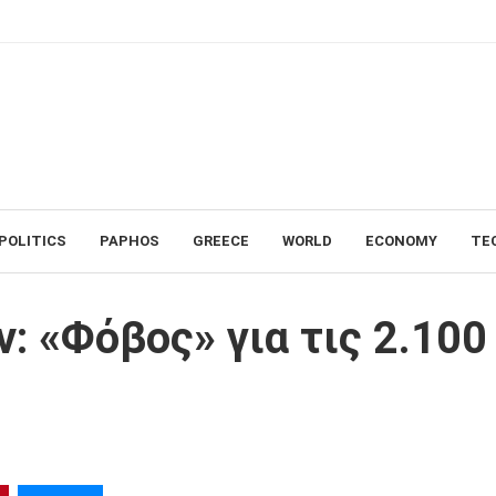
POLITICS
PAPHOS
GREECE
WORLD
ECONOMY
TE
.100 μονάδες
: «Φόβος» για τις 2.100