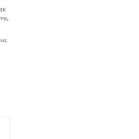
ΓΕΚ
της,
ιες