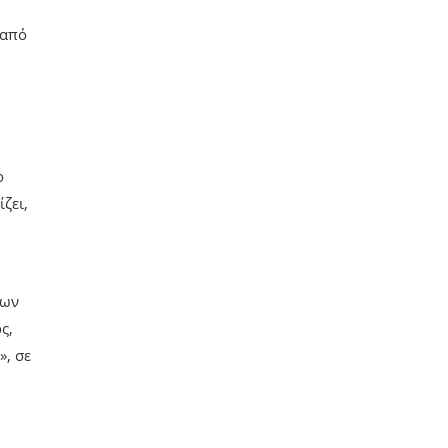
η
 από
ο
ζει,
ίων
ς,
», σε