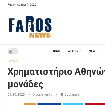
Friday, August 7, 2026
HOME
WEBTV
NEWS
Home
Greece
Χρηματιστήριο Αθηνών: «Φόβος» για τις 2
Greece
Χρηματιστήριο Αθηνών
μονάδες
09/10/2025
0 comments
Bookmark