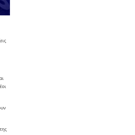
εις
αι
έοι
ουν
της