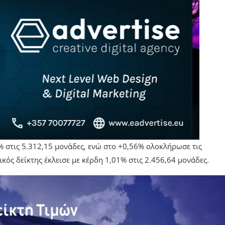
% στις 5.312,15 μονάδες, ενώ στο +0,56% ολοκλήρωσε τις
κός δείκτης έκλεισε με κέρδη 1,01% στις 2.456,64 μονάδες.