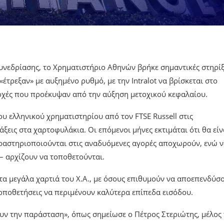
υνεδρίασης, το Χρηματιστήριο Αθηνών βρήκε σημαντικές στηρίξ
έτρεξαν» με αυξημένο ρυθμό, με την Intralot να βρίσκεται στο
τοχές που προέκυψαν από την αύξηση μετοχικού κεφαλαίου.
υ ελληνικού χρηματιστηρίου από τον FTSE Russell στις
εις στα χαρτοφυλάκια. Οι επόμενοι μήνες εκτιμάται ότι θα είν
ραστηριοποιούνται στις αναδυόμενες αγορές αποχωρούν, ενώ ν
 – αρχίζουν να τοποθετούνται.
 τα μεγάλα χαρτιά του Χ.Α., με όσους επιθυμούν να αποεπενδύσ
τοποθετήσεις να περιμένουν καλύτερα επίπεδα εισόδου.
ουν την παράσταση», όπως σημείωσε ο Πέτρος Στεριώτης, μέλος 