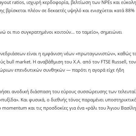
out ratios, ισχυρή κερδοφορία, βελτίωση των NPEs και εύκολ
ης βρίσκεται πλέον σε δεκαετές υψηλό και ενισχύεται κατά 88%
νώ οι πιο συγκρατημένοι κοιτούν… το ταμείο», σημειώνει
συνεδριάσεων είναι η εμφάνιση νέων «πρωταγωνιστών», καθώς τ
ς bull market. Η αναβάθμιση του Χ.Α. από τον FTSE Russell, τονί
γχώριων επενδυτικών συνθηκών — παρότι η αγορά είχε ήδη
χειρήσει ανοδική διάσπαση του εύρους συσσώρευσης των τελευτα
πυξίδα». Και φυσικά, ο διεθνής τόνος παραμένει υποστηρικτικό
ο momentum και τις προσδοκίες για ένα «ράλι του Άγιου Βασίλη