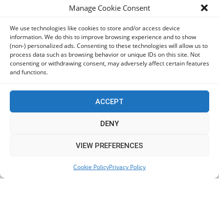
Manage Cookie Consent
Ανδρουλάκης: Η κλιματική κρίση δεν μπορεί να
χρησιμοποιείται ως άλλοθι για τις αδυναμίες του
We use technologies like cookies to store and/or access device
κρατικού μηχανισμού
information. We do this to improve browsing experience and to show
05/08/2026
(non-) personalized ads. Consenting to these technologies will allow us to
process data such as browsing behavior or unique IDs on this site. Not
consenting or withdrawing consent, may adversely affect certain features
Ελπίδα για τη Δημοκρατία: Αποχώρησε η Κατερίνα
and functions.
Μουτσάτσου και δύο ακόμα στελέχη
05/08/2026
ACCEPT
ΠαΣοΚ: Τα 2+1 θέματα της σημερινής σύσκεψης – Στο
DENY
Πόρτο Γερμένο ο Ανδρουλάκης
05/08/2026
This website uses cookies to improve your experience. We'll
VIEW PREFERENCES
assume you're ok with this, but you can opt-out if you wish.
Cookie Policy
Privacy Policy
Accept
Read More
Ο Κασιδιάρης δηλώνει «παρών» και οργανώνει την
επιστροφή του
05/08/2026