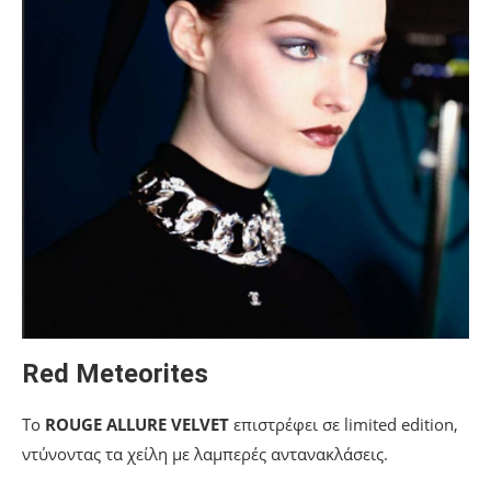
Red Meteorites
Το
ROUGE ALLURE VELVET
επιστρέφει σε limited edition,
ντύνοντας τα χείλη με λαμπερές αντανακλάσεις.