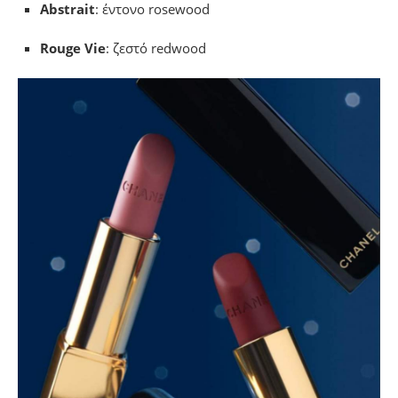
Abstrait
: έντονο rosewood
Rouge Vie
: ζεστό redwood