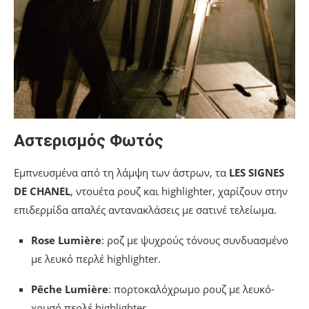
Αστερισμός Φωτός
Εμπνευσμένα από τη λάμψη των άστρων, τα
LES SIGNES
DE CHANEL
, ντουέτα ρουζ και highlighter, χαρίζουν στην
επιδερμίδα απαλές αντανακλάσεις με σατινέ τελείωμα.
Rose Lumière
: ροζ με ψυχρούς τόνους συνδυασμένο
με λευκό περλέ highlighter.
Pêche Lumière
: πορτοκαλόχρωμο ρουζ με λευκό-
χρυσό περλέ highlighter.