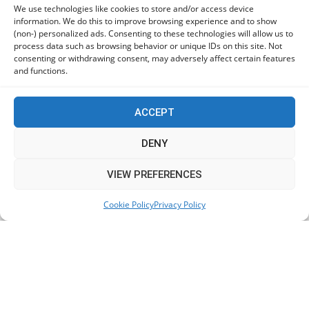
We use technologies like cookies to store and/or access device
information. We do this to improve browsing experience and to show
Οι Ευρωπαίοι καταναλωτές φαίνεται να «αγκαλιάζουν»
(non-) personalized ads. Consenting to these technologies will allow us to
τα νέα Samsung Galaxy Z Fold8
process data such as browsing behavior or unique IDs on this site. Not
06/08/2026
consenting or withdrawing consent, may adversely affect certain features
and functions.
Οι χρήστες Mac είναι περισσότερο εκτεθειμένοι σε
κυβερνοαπειλές αλλά λαμβάνουν λιγότερα μέτρα
ACCEPT
προστασίας
06/08/2026
DENY
This website uses cookies to improve your experience. We'll
VIEW PREFERENCES
Πόλη Χρυσοχούς: Σε εξέλιξη η ενοποίηση τεσσάρων
assume you're ok with this, but you can opt-out if you wish.
αρχαιολογικών χώρων (εικόνες)
Cookie Policy
Privacy Policy
Accept
Read More
06/08/2026
ΕΟΑ Πάφου: Δικαστικά εντάλματα εκκένωσης για
όσους δεν συμμορφώθηκαν για τις επικίνδυνες
οικοδομές
06/08/2026