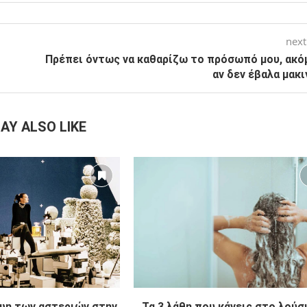
next
Πρέπει όντως να καθαρίζω το πρόσωπό μου, ακόμ
αν δεν έβαλα μακι
AY ALSO LIKE
μψη των αστεριών στην
Τα 3 λάθη που κάνεις στο λούσ