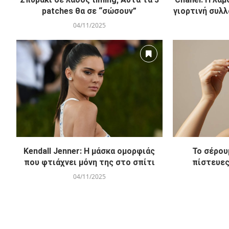
patches θα σε “σώσουν”
γιορτινή συλλ
04/11/2025
Kendall Jenner: Η μάσκα ομορφιάς
Το σέρου
που φτιάχνει μόνη της στο σπίτι
πίστευες
04/11/2025