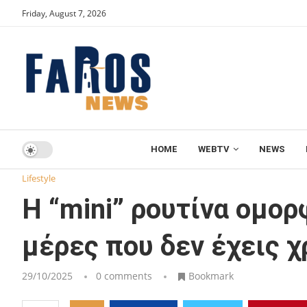
Friday, August 7, 2026
HOME
WEBTV
NEWS
Home
Lifestyle
Η “mini” ρουτίνα ομορφιάς που σε σώζει 
Lifestyle
Η “mini” ρουτίνα ομορ
μέρες που δεν έχεις χ
29/10/2025
0 comments
Bookmark