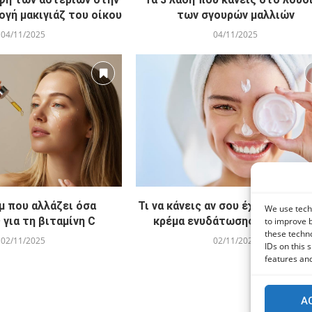
ογή μακιγιάζ του οίκου
των σγουρών μαλλιών
04/11/2025
04/11/2025
μ που αλλάζει όσα
Τι να κάνεις αν σου έχει τελειώσ
We use techn
 για τη βιταμίνη C
κρέμα ενυδάτωσης προσώπου
to improve 
these techno
02/11/2025
02/11/2025
IDs on this 
features and
A