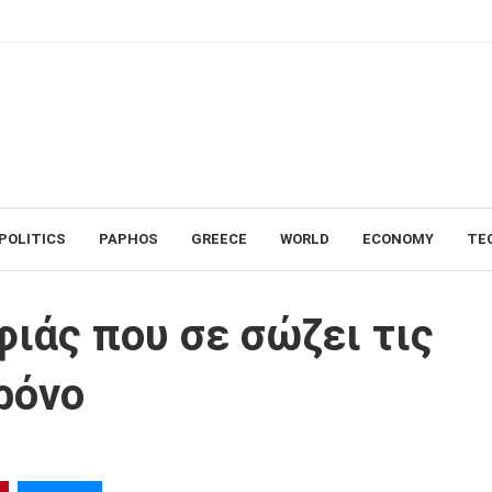
POLITICS
PAPHOS
GREECE
WORLD
ECONOMY
TE
τις μέρες που δεν έχεις χρόνο
φιάς που σε σώζει τις
ρόνο