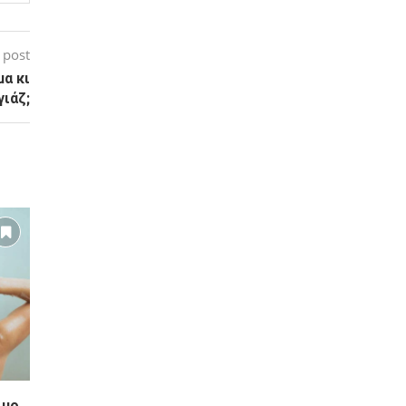
 post
α κι
γιάζ;
ιμο