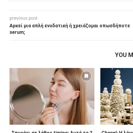
previous post
Αρκεί μια απλή ενυδατική ή χρειάζομαι οπωσδήποτε
serum;
YOU M
Σπυράκι σε λάθος timing; Αυτά τα 3
Chanel: Η λά