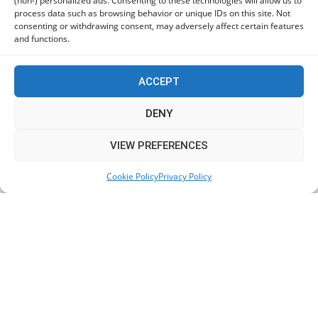
(non-) personalized ads. Consenting to these technologies will allow us to
Πόρτο Γερμένο ο Ανδρουλάκης
process data such as browsing behavior or unique IDs on this site. Not
05/08/2026
consenting or withdrawing consent, may adversely affect certain features
and functions.
Ο Κασιδιάρης δηλώνει «παρών» και οργανώνει την
επιστροφή του
ACCEPT
05/08/2026
DENY
This website uses cookies to improve your experience. We'll
VIEW PREFERENCES
KEEP IN TOUCH
assume you're ok with this, but you can opt-out if you wish.
Cookie Policy
Privacy Policy
Accept
Read More