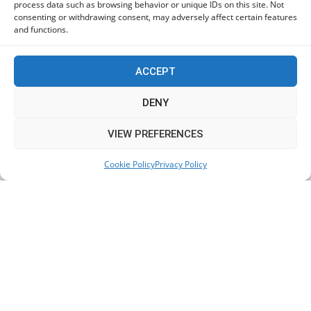
process data such as browsing behavior or unique IDs on this site. Not
consenting or withdrawing consent, may adversely affect certain features
Πόλη Χρυσοχούς: Σε εξέλιξη η ενοποίηση τεσσάρων
and functions.
αρχαιολογικών χώρων (εικόνες)
06/08/2026
ACCEPT
ΕΟΑ Πάφου: Δικαστικά εντάλματα εκκένωσης για
DENY
όσους δεν συμμορφώθηκαν για τις επικίνδυνες
οικοδομές
This website uses cookies to improve your experience. We'll
VIEW PREFERENCES
06/08/2026
assume you're ok with this, but you can opt-out if you wish.
Cookie Policy
Privacy Policy
Accept
Read More
KEEP IN TOUCH