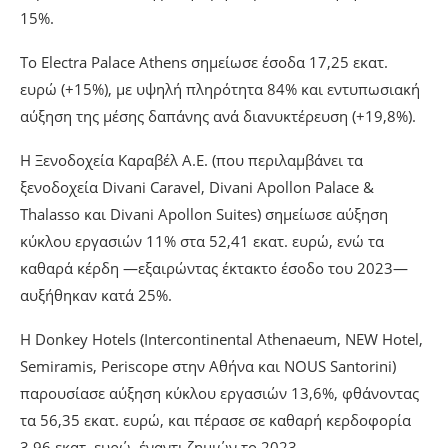
15%.
Το Electra Palace Athens σημείωσε έσοδα 17,25 εκατ.
ευρώ (+15%), με υψηλή πληρότητα 84% και εντυπωσιακή
αύξηση της μέσης δαπάνης ανά διανυκτέρευση (+19,8%).
Η Ξενοδοχεία Καραβέλ Α.Ε. (που περιλαμβάνει τα
ξενοδοχεία Divani Caravel, Divani Apollon Palace &
Thalasso και Divani Apollon Suites) σημείωσε αύξηση
κύκλου εργασιών 11% στα 52,41 εκατ. ευρώ, ενώ τα
καθαρά κέρδη —εξαιρώντας έκτακτο έσοδο του 2023—
αυξήθηκαν κατά 25%.
Η Donkey Hotels (Intercontinental Athenaeum, NEW Hotel,
Semiramis, Periscope στην Αθήνα και NOUS Santorini)
παρουσίασε αύξηση κύκλου εργασιών 13,6%, φθάνοντας
τα 56,35 εκατ. ευρώ, και πέρασε σε καθαρή κερδοφορία
3,96 εκατ. ευρώ, έναντι ζημιών το 2023.