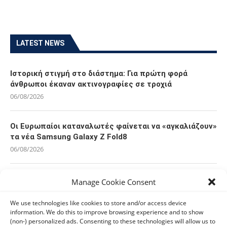
LATEST NEWS
Ιστορική στιγμή στο διάστημα: Για πρώτη φορά
άνθρωποι έκαναν ακτινογραφίες σε τροχιά
06/08/2026
Οι Ευρωπαίοι καταναλωτές φαίνεται να «αγκαλιάζουν»
τα νέα Samsung Galaxy Z Fold8
06/08/2026
Οι χρήστες Mac είναι περισσότερο εκτεθειμένοι σε
Manage Cookie Consent
κυβερνοαπειλές αλλά λαμβάνουν λιγότερα μέτρα
προστασίας
We use technologies like cookies to store and/or access device
information. We do this to improve browsing experience and to show
06/08/2026
(non-) personalized ads. Consenting to these technologies will allow us to