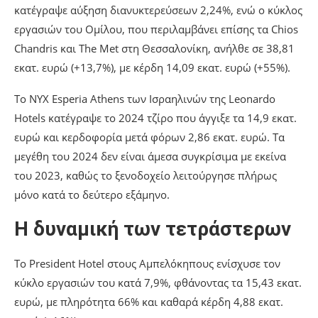
κατέγραψε αύξηση διανυκτερεύσεων 2,24%, ενώ ο κύκλος
εργασιών του Ομίλου, που περιλαμβάνει επίσης τα Chios
Chandris και The Met στη Θεσσαλονίκη, ανήλθε σε 38,81
εκατ. ευρώ (+13,7%), με κέρδη 14,09 εκατ. ευρώ (+55%).
Το NYX Esperia Athens των Ισραηλινών της Leonardo
Hotels κατέγραψε το 2024 τζίρο που άγγιξε τα 14,9 εκατ.
ευρώ και κερδοφορία μετά φόρων 2,86 εκατ. ευρώ. Τα
μεγέθη του 2024 δεν είναι άμεσα συγκρίσιμα με εκείνα
του 2023, καθώς το ξενοδοχείο λειτούργησε πλήρως
μόνο κατά το δεύτερο εξάμηνο.
Η δυναμική των τετράστερων
Το President Hotel στους Αμπελόκηπους ενίσχυσε τον
κύκλο εργασιών του κατά 7,9%, φθάνοντας τα 15,43 εκατ.
ευρώ, με πληρότητα 66% και καθαρά κέρδη 4,88 εκατ.