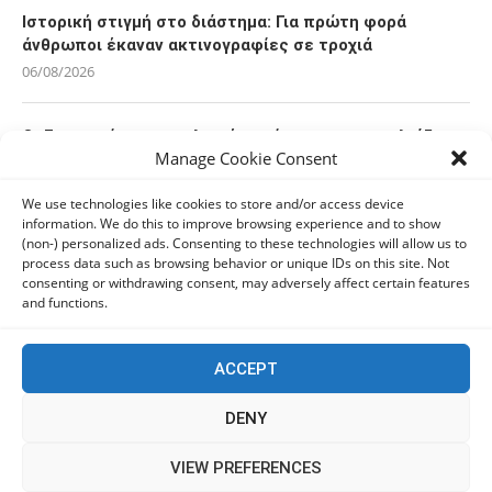
Ιστορική στιγμή στο διάστημα: Για πρώτη φορά
άνθρωποι έκαναν ακτινογραφίες σε τροχιά
06/08/2026
Οι Ευρωπαίοι καταναλωτές φαίνεται να «αγκαλιάζουν»
Manage Cookie Consent
τα νέα Samsung Galaxy Z Fold8
06/08/2026
We use technologies like cookies to store and/or access device
information. We do this to improve browsing experience and to show
(non-) personalized ads. Consenting to these technologies will allow us to
Οι χρήστες Mac είναι περισσότερο εκτεθειμένοι σε
process data such as browsing behavior or unique IDs on this site. Not
κυβερνοαπειλές αλλά λαμβάνουν λιγότερα μέτρα
consenting or withdrawing consent, may adversely affect certain features
προστασίας
and functions.
06/08/2026
ACCEPT
Πόλη Χρυσοχούς: Σε εξέλιξη η ενοποίηση τεσσάρων
αρχαιολογικών χώρων (εικόνες)
DENY
06/08/2026
This website uses cookies to improve your experience. We'll
VIEW PREFERENCES
assume you're ok with this, but you can opt-out if you wish.