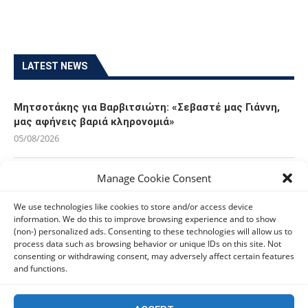
LATEST NEWS
Μητσοτάκης για Βαρβιτσιώτη: «Σεβαστέ μας Γιάννη,
μας αφήνεις βαριά κληρονομιά»
05/08/2026
Manage Cookie Consent
Ανδρουλάκης: Η κλιματική κρίση δεν μπορεί να
χρησιμοποιείται ως άλλοθι για τις αδυναμίες του
We use technologies like cookies to store and/or access device
κρατικού μηχανισμού
information. We do this to improve browsing experience and to show
05/08/2026
(non-) personalized ads. Consenting to these technologies will allow us to
process data such as browsing behavior or unique IDs on this site. Not
consenting or withdrawing consent, may adversely affect certain features
Ελπίδα για τη Δημοκρατία: Αποχώρησε η Κατερίνα
and functions.
Μουτσάτσου και δύο ακόμα στελέχη
05/08/2026