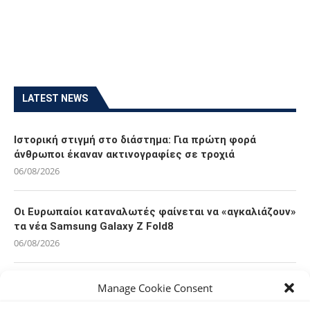
LATEST NEWS
Ιστορική στιγμή στο διάστημα: Για πρώτη φορά
άνθρωποι έκαναν ακτινογραφίες σε τροχιά
06/08/2026
Οι Ευρωπαίοι καταναλωτές φαίνεται να «αγκαλιάζουν»
τα νέα Samsung Galaxy Z Fold8
06/08/2026
Οι χρήστες Mac είναι περισσότερο εκτεθειμένοι σε
Manage Cookie Consent
κυβερνοαπειλές αλλά λαμβάνουν λιγότερα μέτρα