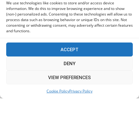
προστασίας
We use technologies like cookies to store and/or access device
information. We do this to improve browsing experience and to show
06/08/2026
(non-) personalized ads. Consenting to these technologies will allow us to
process data such as browsing behavior or unique IDs on this site. Not
consenting or withdrawing consent, may adversely affect certain features
Πόλη Χρυσοχούς: Σε εξέλιξη η ενοποίηση τεσσάρων
and functions.
αρχαιολογικών χώρων (εικόνες)
06/08/2026
ACCEPT
ΕΟΑ Πάφου: Δικαστικά εντάλματα εκκένωσης για
DENY
όσους δεν συμμορφώθηκαν για τις επικίνδυνες
οικοδομές
This website uses cookies to improve your experience. We'll
VIEW PREFERENCES
06/08/2026
assume you're ok with this, but you can opt-out if you wish.
Cookie Policy
Privacy Policy
Accept
Read More
KEEP IN TOUCH