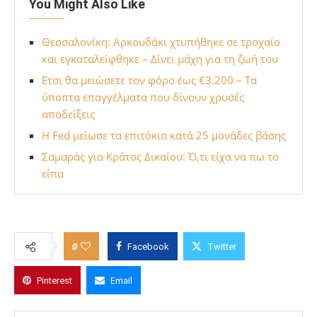
You Might Also Like
Θεσσαλονίκη: Αρκουδάκι χτυπήθηκε σε τροχαίο
και εγκαταλείφθηκε – Δίνει μάχη για τη ζωή του
Ετσι θα μειώσετε τον φόρο έως €3.200 – Τα
ύποπτα επαγγέλματα που δίνουν χρυσές
αποδείξεις
Η Fed μείωσε τα επιτόκια κατά 25 μονάδες βάσης
Σαμαράς για Κράτος Δικαίου: Ό,τι είχα να πω το
είπα
0
Facebook
Twitter
Pinterest
Email