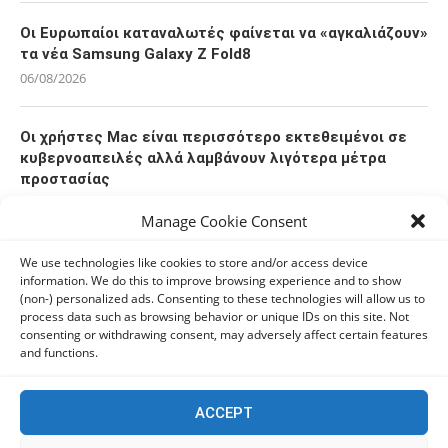
Οι Ευρωπαίοι καταναλωτές φαίνεται να «αγκαλιάζουν»
τα νέα Samsung Galaxy Z Fold8
06/08/2026
Οι χρήστες Mac είναι περισσότερο εκτεθειμένοι σε
κυβερνοαπειλές αλλά λαμβάνουν λιγότερα μέτρα
προστασίας
06/08/2026
Manage Cookie Consent
Πόλη Χρυσοχούς: Σε εξέλιξη η ενοποίηση τεσσάρων
We use technologies like cookies to store and/or access device
information. We do this to improve browsing experience and to show
αρχαιολογικών χώρων (εικόνες)
(non-) personalized ads. Consenting to these technologies will allow us to
06/08/2026
process data such as browsing behavior or unique IDs on this site. Not
consenting or withdrawing consent, may adversely affect certain features
and functions.
ΕΟΑ Πάφου: Δικαστικά εντάλματα εκκένωσης για
όσους δεν συμμορφώθηκαν για τις επικίνδυνες
οικοδομές
ACCEPT
06/08/2026