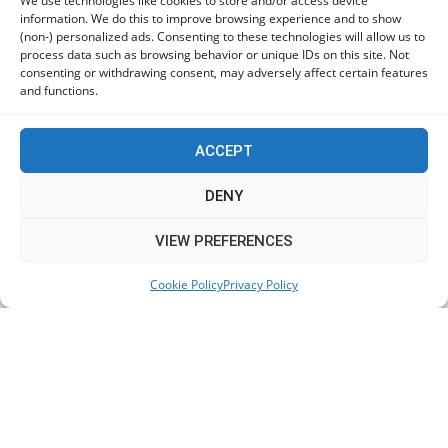
We use technologies like cookies to store and/or access device
information. We do this to improve browsing experience and to show
(non-) personalized ads. Consenting to these technologies will allow us to
process data such as browsing behavior or unique IDs on this site. Not
consenting or withdrawing consent, may adversely affect certain features
and functions.
ACCEPT
DENY
This website uses cookies to improve your experience. We'll
VIEW PREFERENCES
assume you're ok with this, but you can opt-out if you wish.
Cookie Policy
Privacy Policy
Accept
Read More