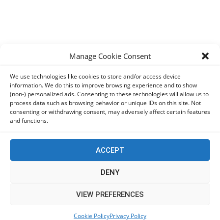
Manage Cookie Consent
We use technologies like cookies to store and/or access device
information. We do this to improve browsing experience and to show
(non-) personalized ads. Consenting to these technologies will allow us to
process data such as browsing behavior or unique IDs on this site. Not
consenting or withdrawing consent, may adversely affect certain features
and functions.
ACCEPT
DENY
This website uses cookies to improve your experience. We'll
VIEW PREFERENCES
Our Page contains news reposts. We are not responsible for any
assume you're ok with this, but you can opt-out if you wish.
inaccuracy in the content
Cookie Policy
Privacy Policy
Accept
Read More