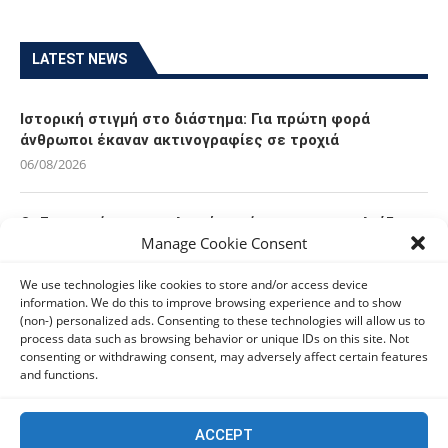
LATEST NEWS
Ιστορική στιγμή στο διάστημα: Για πρώτη φορά
άνθρωποι έκαναν ακτινογραφίες σε τροχιά
06/08/2026
Οι Ευρωπαίοι καταναλωτές φαίνεται να «αγκαλιάζουν»
Manage Cookie Consent
τα νέα Samsung Galaxy Z Fold8
06/08/2026
We use technologies like cookies to store and/or access device
information. We do this to improve browsing experience and to show
(non-) personalized ads. Consenting to these technologies will allow us to
Οι χρήστες Mac είναι περισσότερο εκτεθειμένοι σε
process data such as browsing behavior or unique IDs on this site. Not
κυβερνοαπειλές αλλά λαμβάνουν λιγότερα μέτρα
consenting or withdrawing consent, may adversely affect certain features
προστασίας
and functions.
06/08/2026
ACCEPT