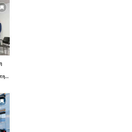
η
η...