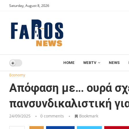
Saturday, August 8, 2026
HOME
WEBTV
NEWS
Home
Economy
Απόφαση με… ουρά σχεδιάζει η πανσυνδ
Economy
Απόφαση με… ουρά σχε
πανσυνδικαλιστική γι
24/09/2025
0 comments
Bookmark