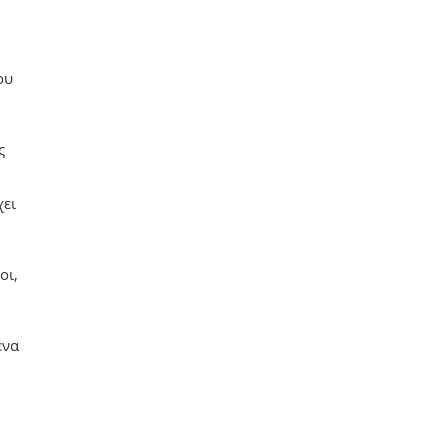
ου
ς
χει
οι,
ένα