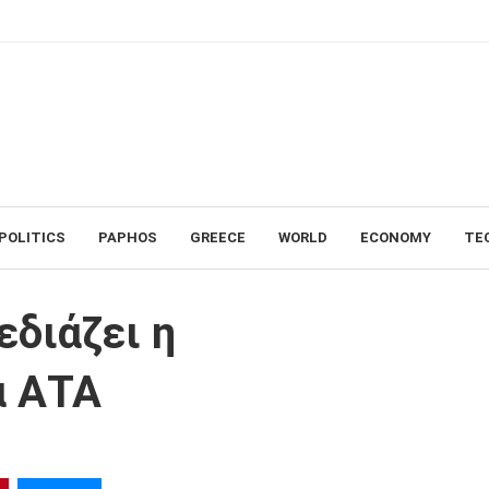
POLITICS
PAPHOS
GREECE
WORLD
ECONOMY
TE
ικαλιστική για ΑΤΑ
διάζει η
α ΑΤΑ