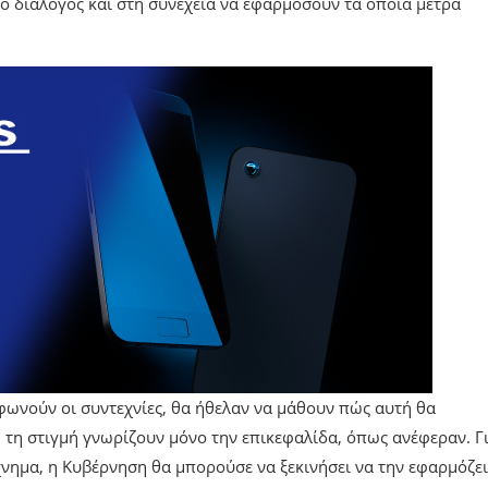
 ο διάλογος και στη συνέχεια να εφαρμόσουν τα όποια μέτρα
μφωνούν οι συντεχνίες, θα ήθελαν να μάθουν πώς αυτή θα
ή τη στιγμή γνωρίζουν μόνο την επικεφαλίδα, όπως ανέφεραν. Γ
χνημα, η Κυβέρνηση θα μπορούσε να ξεκινήσει να την εφαρμόζει