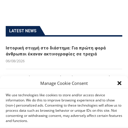
LATEST NEWS
Ιστορική στιγμή στο διάστημα: Για πρώτη φορά
άνθρωποι έκαναν ακτινογραφίες σε τροχιά
06/08/2026
Οι Ευρωπαίοι καταναλωτές φαίνεται να «αγκαλιάζουν»
Manage Cookie Consent
τα νέα Samsung Galaxy Z Fold8
06/08/2026
We use technologies like cookies to store and/or access device
information. We do this to improve browsing experience and to show
(non-) personalized ads. Consenting to these technologies will allow us to
Οι χρήστες Mac είναι περισσότερο εκτεθειμένοι σε
process data such as browsing behavior or unique IDs on this site. Not
κυβερνοαπειλές αλλά λαμβάνουν λιγότερα μέτρα
consenting or withdrawing consent, may adversely affect certain features
προστασίας
and functions.
06/08/2026