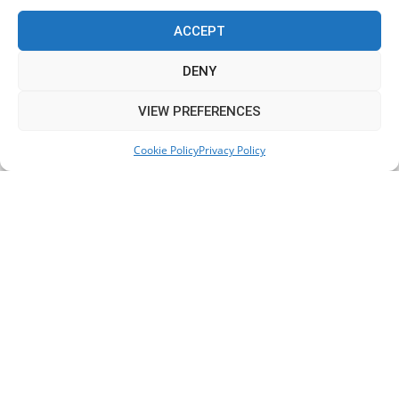
ACCEPT
Πόλη Χρυσοχούς: Σε εξέλιξη η ενοποίηση τεσσάρων
αρχαιολογικών χώρων (εικόνες)
DENY
06/08/2026
This website uses cookies to improve your experience. We'll
VIEW PREFERENCES
assume you're ok with this, but you can opt-out if you wish.
ΕΟΑ Πάφου: Δικαστικά εντάλματα εκκένωσης για
Cookie Policy
Privacy Policy
Accept
Read More
όσους δεν συμμορφώθηκαν για τις επικίνδυνες
οικοδομές
06/08/2026
KEEP IN TOUCH