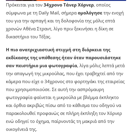
Πρόκειται για τον
34χρονο Τάνερ Χόρνερ
, οποίος
σύμφωνα με τη Daily Mail, σήμερα
ομολόγησε
την ενοχή
του για την αρπαγή και τη δολοφονία της μόλις επτά
χρονών Αθένα Στραντ, λίγο πριν ξεκινήσει η δίκη σε
δικαστήριο του Τέξας.
Η πιο ανατριχιαστική στιγμή στη διάρκεια της
εκδίκασης της υπόθεσης ήταν όταν παρουσιάστηκε
σαν πειστήριο μια φωτογραφία
, λίγα μόλις λεπτά μετά
την απαγωγή της μικρούλας, που έχει τραβηχτεί από την
κάμερα που είχε ο 34χρονος στο φορτηγάκι της εταιρείας
που χρησιμοποιούσε. Σε αυτή την ασπρόμαυρη
φωτογραφία φαίνεται η μικρούλα με βλέμμα έκπληκτο
και όρθια ακριβώς πίσω από το κάθισμα του οδηγού να
παρακολουθεί προφανώς σε πλήρη έκπληξη τον Χόρνερ
ενώ οδηγεί το όχημα, παίρνοντάς τη μακριά από την
οικογένειά της.