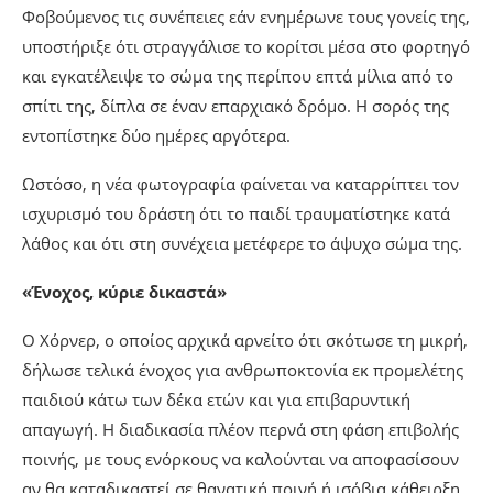
Φοβούμενος τις συνέπειες εάν ενημέρωνε τους γονείς της,
υποστήριξε ότι στραγγάλισε το κορίτσι μέσα στο φορτηγό
και εγκατέλειψε το σώμα της περίπου επτά μίλια από το
σπίτι της, δίπλα σε έναν επαρχιακό δρόμο. Η σορός της
εντοπίστηκε δύο ημέρες αργότερα.
Ωστόσο, η νέα φωτογραφία φαίνεται να καταρρίπτει τον
ισχυρισμό του δράστη ότι το παιδί τραυματίστηκε κατά
λάθος και ότι στη συνέχεια μετέφερε το άψυχο σώμα της.
«Ένοχος, κύριε δικαστά»
Ο Χόρνερ, ο οποίος αρχικά αρνείτο ότι σκότωσε τη μικρή,
δήλωσε τελικά ένοχος για ανθρωποκτονία εκ προμελέτης
παιδιού κάτω των δέκα ετών και για επιβαρυντική
απαγωγή. Η διαδικασία πλέον περνά στη φάση επιβολής
ποινής, με τους ενόρκους να καλούνται να αποφασίσουν
αν θα καταδικαστεί σε θανατική ποινή ή ισόβια κάθειρξη