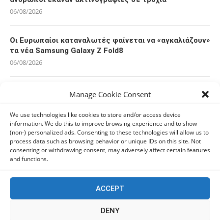
06/08/2026
Οι Ευρωπαίοι καταναλωτές φαίνεται να «αγκαλιάζουν»
τα νέα Samsung Galaxy Z Fold8
06/08/2026
Οι χρήστες Mac είναι περισσότερο εκτεθειμένοι σε
Manage Cookie Consent
κυβερνοαπειλές αλλά λαμβάνουν λιγότερα μέτρα
προστασίας
We use technologies like cookies to store and/or access device
information. We do this to improve browsing experience and to show
06/08/2026
(non-) personalized ads. Consenting to these technologies will allow us to
process data such as browsing behavior or unique IDs on this site. Not
consenting or withdrawing consent, may adversely affect certain features
Πόλη Χρυσοχούς: Σε εξέλιξη η ενοποίηση τεσσάρων
and functions.
αρχαιολογικών χώρων (εικόνες)
06/08/2026
ACCEPT
ΕΟΑ Πάφου: Δικαστικά εντάλματα εκκένωσης για
DENY
όσους δεν συμμορφώθηκαν για τις επικίνδυνες