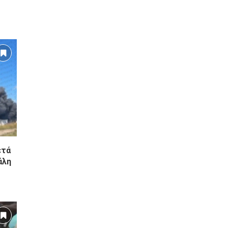
υσης
ραήλ
ετά
άλη