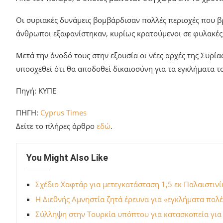
Γιούσεφ, βασικός ύποπτος για μια σφαγή που διαπράχθηκε
«πιλότοι που συμμετείχαν στον βομβαρδισμό συριακών πό
Από τον πόλεμο, ο οποίος μαινόταν στη χώρα επί 13 χρόν
Οι συριακές δυνάμεις βομβάρδισαν πολλές περιοχές που β
άνθρωποι εξαφανίστηκαν, κυρίως κρατούμενοι σε φυλακές
Μετά την άνοδό τους στην εξουσία οι νέες αρχές της Συρί
υποσχεθεί ότι θα αποδοθεί δικαιοσύνη για τα εγκλήματα 
Πηγή: ΚΥΠΕ
ΠΗΓΗ:
Cyprus Times
Δείτε το πλήρες άρθρο
εδώ
.
You Might Also Like
Σχέδιο Χαφτάρ για μετεγκατάσταση 1,5 εκ Παλαιστιν