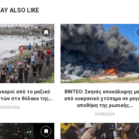
Mέτρα για εφαρμογή υποχρεωτικής στράτε
υπερορθοδόξων από Ανώτατο στο Ισ
AY ALSO LIKE
 νεκροί από το μαζικό
ΒΙΝΤΕΟ: Σκηνές αποκάλυψης μ
τών στο θύλακα της...
από ουκρανικό χτύπημα σε μεγ
αποθήκη της ρωσικής...
03/08/2026
03/08/2026