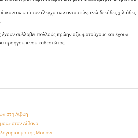
 το 2013 ο οποίος συνελήφθη αυτή την εβδομάδα, όπως και
λεων».
ια, σκοτώθηκαν περισσότεροι από μισό εκατομμύριο άνθρωποι.
ρίσκονταν υπό τον έλεγχο των ανταρτών, ενώ δεκάδες χιλιάδες
.
ας έχουν συλλάβει πολλούς πρώην αξιωματούχους και έχουν
του προηγούμενου καθεστώτος.
ίων στη Λιβύη