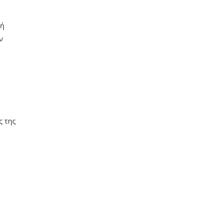
νή
ν
ς της