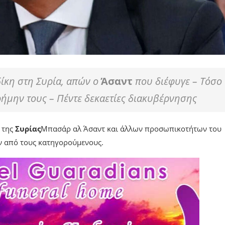
ίκη στη Συρία, απών ο
Άσαντ
που διέφυγε – Τόσο
ρήμην τους – Πέντε δεκαετίες διακυβέρνησης
 της
Συρίας
Μπασάρ αλ Άσαντ και άλλων προσωπικοτήτων του
ν από τους κατηγορούμενους.