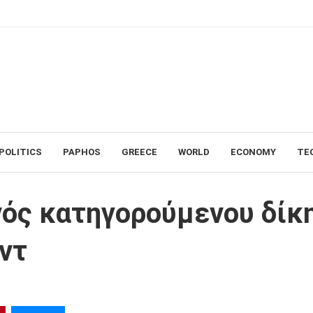
POLITICS
PAPHOS
GREECE
WORLD
ECONOMY
TE
δίκη στη Συρία, απών ο Άσαντ
νός κατηγορούμενου δίκ
ντ