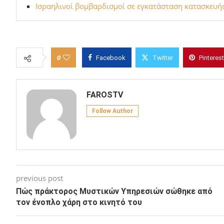
Η Διεθνής Αμνηστία ζητά έρευνα για «εγκλήματα πολ
Σύλληψη στην Τουρκία υπόπτου για κατασκοπεία για
Ισραηλινοί βομβαρδισμοί σε εγκατάσταση κατασκευή
0
Facebook
Twitter
Pinterest
FAROSTV
Follow Author
previous post