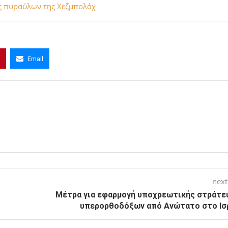
έμου» στον Λίβανο
 λογαριασμό της Μοσάντ
ς πυραύλων της Χεζμπολάχ
Email
next