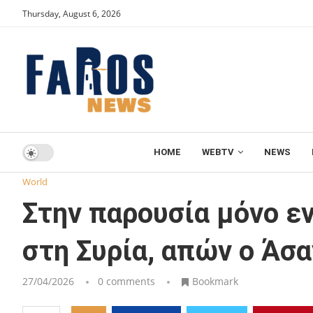
Thursday, August 6, 2026
HOME
WEBTV
NEWS
Home
World
Στην παρουσία μόνο ενός κατηγορούμενου 
World
Στην παρουσία μόνο ε
στη Συρία, απών ο Άσα
27/04/2026
0 comments
Bookmark