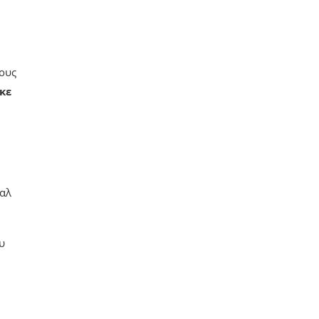
ους
κε
 αλ
υ