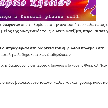
οι
διέφυγαν
από τη Συρία μετά την ανατροπή του καθεστώτος τ
 μέλος της οικογένειάς τους, ο Άτεφ Νατζίμπ, παρουσιάστη
υ διαπράχθηκαν στη διάρκεια του εμφύλιου πολέμου στη
καταστολή φιλοδημοκρατικών διαδηλώσεων.
τικής δικαιοσύνης στη Συρία», δήλωσε ο δικαστής Φακρ αλ Ντιν
ο οποίος βρίσκεται στο εδώλιο, καθώς και κατηγορούμενους πο