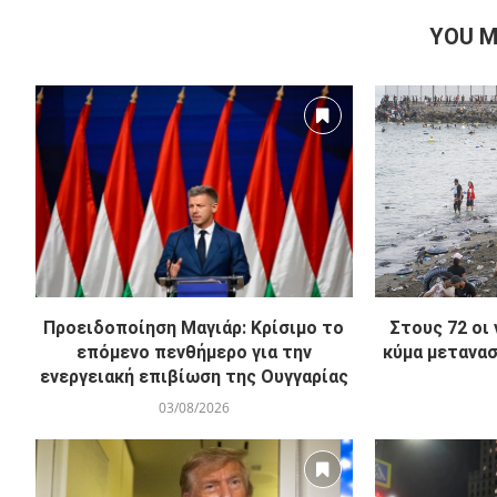
Πώς πράκτορος Μυστικών Υπηρεσιών σώθηκε από
τον ένοπλο χάρη στο κινητό του
YOU M
Προειδοποίηση Μαγιάρ: Κρίσιμο το
Στους 72 οι
επόμενο πενθήμερο για την
κύμα μετανασ
ενεργειακή επιβίωση της Ουγγαρίας
03/08/2026