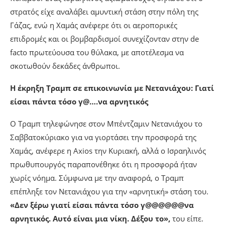
στρατός είχε αναλάβει αμυντική στάση στην πόλη της
Γάζας, ενώ η Χαμάς ανέφερε ότι οι αεροπορικές
επιδρομές και οι βομβαρδισμοί συνεχίζονταν στην de
facto πρωτεύουσα του θύλακα, με αποτέλεσμα να
σκοτωθούν δεκάδες άνθρωποι.
Η έκρηξη Τραμπ σε επικοινωνία με Νετανιάχου: Γιατί
είσαι πάντα τόσο γ@….να αρνητικός
Ο Τραμπ τηλεφώνησε στον Μπέντζαμιν Νετανιάχου το
Σαββατοκύριακο για να γιορτάσει την προσφορά της
Χαμάς, ανέφερε η Axios την Κυριακή, αλλά ο Ισραηλινός
πρωθυπουργός παραπονέθηκε ότι η προσφορά ήταν
χωρίς νόημα. Σύμφωνα με την αναφορά, ο Τραμπ
επέπληξε τον Νετανιάχου για την «αρνητική» στάση του.
«Δεν ξέρω γιατί είσαι πάντα τόσο γ@@@@@@να
αρνητικός. Αυτό είναι μια νίκη. Δέξου το»,
του είπε.