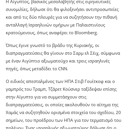
Η Αίγυπτος, βασικός μεσολαβητής στις ειρηνευτικές
συνομιλίες, δήλωσε ότι θα φιλοξενήσει αντιπροσωπείες
και από τις δύο πλευρές για να συζητήσουν την πιθανή
ανταλλαγή Ισραηλινών ομήρων με Παλαιστινίους
κρατούμενους, όπως αναφέρει το Bloomberg.
Όπως έγινε γνωστό το βράδυ της Κυριακής, οι
διαπραγματεύσεις θα γίνουν στο Σαρμ ελ Σέιχ, σύμφωνα
με έναν Αιγύπτιο αξιωματούχο και τρεις ισραηλινές
πηγές, όπως μεταδίδει το CNN.
Ο ειδικός απεσταλμένος των ΗΠΑ Στιβ Γουίτκοφ και ο
γαμπρός του Τραμπ, Τζάρετ Κούσνερ ταξίδεψαν επίσης
στην Αίγυπτο για να συμμετάσχουν στις
διαπραγματεύσεις, οι οποίες ακολουθούν το αίτημα της
Χαμάς να συζητηθούν ορισμένα στοιχεία του σχεδίου, 20
σημείων, του προέδρου των ΗΠΑ για τον τερματισμό του
πολέμου. Ένας ισραηλινός αξιωματούχος δήλωσε ότι ο