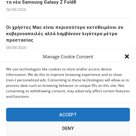
τα νέα Samsung Galaxy Z Fold8
06/08/2026
Οι χρήστες Mac είναι περισσότερο εκτεθειμένοι σε
κυβερνοαπειλές αλλά λαμβάνουν λιγότερα μέτρα
προστασίας
06/08/2026
Manage Cookie Consent
Πόλη Χρυσοχούς: Σε εξέλιξη η ενοποίηση τεσσάρων
We use technologies like cookies to store and/or access device
αρχαιολογικών χώρων (εικόνες)
information. We do this to improve browsing experience and to show
06/08/2026
(non-) personalized ads. Consenting to these technologies will allow us to
process data such as browsing behavior or unique IDs on this site. Not
consenting or withdrawing consent, may adversely affect certain features
and functions.
ΕΟΑ Πάφου: Δικαστικά εντάλματα εκκένωσης για
όσους δεν συμμορφώθηκαν για τις επικίνδυνες
οικοδομές
ACCEPT
06/08/2026
DENY