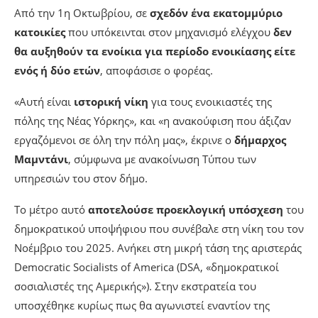
Από την 1η Οκτωβρίου, σε
σχεδόν ένα εκατομμύριο
κατοικίες
που υπόκεινται στον μηχανισμό ελέγχου
δεν
θα αυξηθούν τα ενοίκια για περίοδο ενοικίασης είτε
ενός ή δύο ετών
, αποφάσισε ο φορέας.
«Αυτή είναι
ιστορική νίκη
για τους ενοικιαστές της
πόλης της Νέας Υόρκης», και «η ανακούφιση που άξιζαν
εργαζόμενοι σε όλη την πόλη μας», έκρινε ο
δήμαρχος
Μαμντάνι
, σύμφωνα με ανακοίνωση Τύπου των
υπηρεσιών του στον δήμο.
Το μέτρο αυτό
αποτελούσε προεκλογική υπόσχεση
του
δημοκρατικού υποψήφιου που συνέβαλε στη νίκη του τον
Νοέμβριο του 2025. Ανήκει στη μικρή τάση της αριστεράς
Democratic Socialists of America (DSA, «δημοκρατικοί
σοσιαλιστές της Αμερικής»). Στην εκστρατεία του
υποσχέθηκε κυρίως πως θα αγωνιστεί εναντίον της