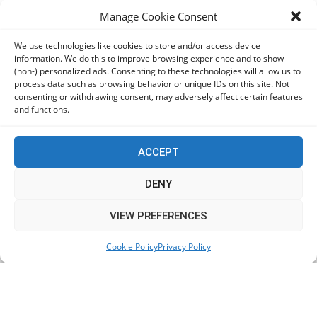
Πόρτο Γερμένο ο Ανδρουλάκης
Manage Cookie Consent
05/08/2026
We use technologies like cookies to store and/or access device
information. We do this to improve browsing experience and to show
Ο Κασιδιάρης δηλώνει «παρών» και οργανώνει την
(non-) personalized ads. Consenting to these technologies will allow us to
επιστροφή του
process data such as browsing behavior or unique IDs on this site. Not
05/08/2026
consenting or withdrawing consent, may adversely affect certain features
and functions.
ACCEPT
KEEP IN TOUCH
DENY
This website uses cookies to improve your experience. We'll
VIEW PREFERENCES
assume you're ok with this, but you can opt-out if you wish.
Cookie Policy
Privacy Policy
Accept
Read More