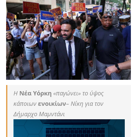
Η
Νέα Υόρκη
«παγώνει» το ύψος
κάποιων
ενοικίων
– Νίκη για τον
Δήμαρχο Μαμντάνι