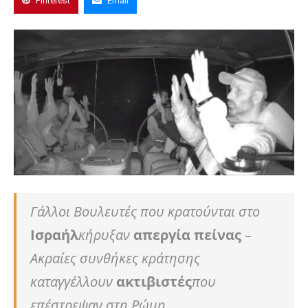
Pinterest
Email
Γάλλοι Βουλευτές που κρατούνται στο
Ισραήλ
κήρυξαν
απεργία πείνας
–
Ακραίες συνθήκες κράτησης
καταγγέλλουν
ακτιβιστές
που
επέστρεψαν στη Ρώμη