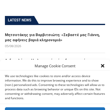
LATEST NEWS
Μητσοτάκης για Βαρβιτσιώτη: «Σεβαστέ μας Γιάννη,
μας αφήνεις βαριά κληρονομιά»
05/08/2026
Ανδρουλάκης: Η κλιματική κρίση δεν μπορεί να
Manage Cookie Consent
χρησιμοποιείται ως άλλοθι για τις αδυναμίες του
κρατικού μηχανισμού
We use technologies like cookies to store and/or access device
05/08/2026
information. We do this to improve browsing experience and to show
(non-) personalized ads. Consenting to these technologies will allow us to
process data such as browsing behavior or unique IDs on this site. Not
Ελπίδα για τη Δημοκρατία: Αποχώρησε η Κατερίνα
consenting or withdrawing consent, may adversely affect certain features
Μουτσάτσου και δύο ακόμα στελέχη
and functions.
05/08/2026